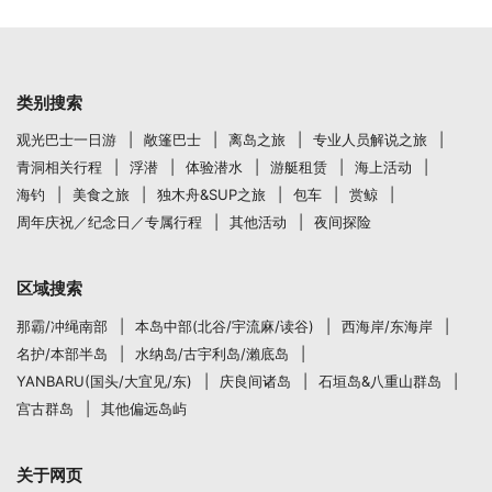
类别搜索
观光巴士一日游
敞篷巴士
离岛之旅
专业人员解说之旅
青洞相关行程
浮潜
体验潜水
游艇租赁
海上活动
海钓
美食之旅
独木舟&SUP之旅
包车
赏鲸
周年庆祝／纪念日／专属行程
其他活动
夜间探险
区域搜索
那霸/冲绳南部
本岛中部(北谷/宇流麻/读谷)
西海岸/东海岸
名护/本部半岛
水纳岛/古宇利岛/瀨底岛
YANBARU(国头/大宜见/东)
庆良间诸岛
石垣岛&八重山群岛
宫古群岛
其他偏远岛屿
关于网页