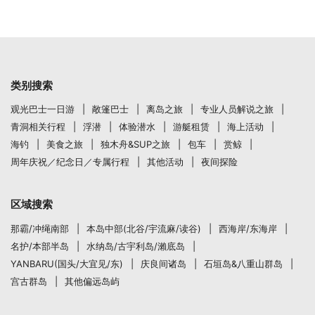
类别搜索
观光巴士一日游
敞篷巴士
离岛之旅
专业人员解说之旅
青洞相关行程
浮潜
体验潜水
游艇租赁
海上活动
海钓
美食之旅
独木舟&SUP之旅
包车
赏鲸
周年庆祝／纪念日／专属行程
其他活动
夜间探险
区域搜索
那霸/冲绳南部
本岛中部(北谷/宇流麻/读谷)
西海岸/东海岸
名护/本部半岛
水纳岛/古宇利岛/瀨底岛
YANBARU(国头/大宜见/东)
庆良间诸岛
石垣岛&八重山群岛
宫古群岛
其他偏远岛屿