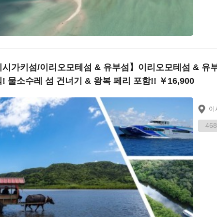
시가키섬/이리오모테섬 & 유부섬】이리오모테섬 & 유부섬
! 물소수레 섬 건너기 & 왕복 페리 포함!! ￥16,900
이
468