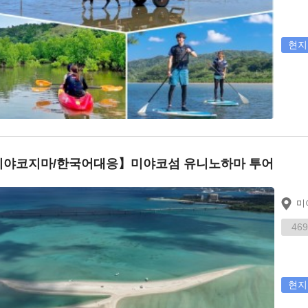
현지
미야코지마/한국어대응】미야코섬 유니노하마 투어
미
469
현지