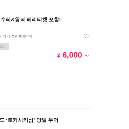
수레&왕복 페리티켓 포함!
시가키 섬&야에야마
28
6,000
¥
～
도 ‘토카시키섬’ 당일 투어