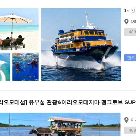
1시간
Ot
469
현지
리오모테섬] 유부섬 관광&이리오모테지마 맹그로브 SUP 
이
469