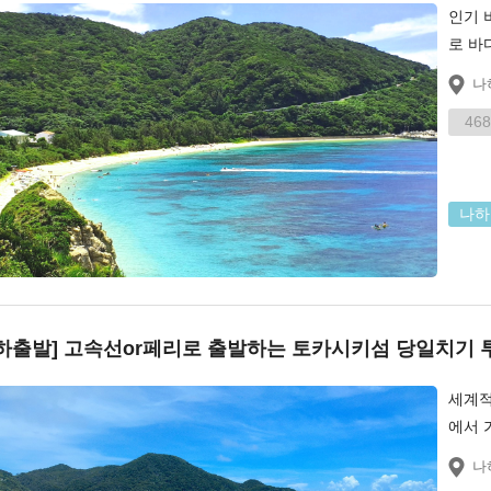
인기 
로 바
나
468
나하
하출발] 고속선or페리로 출발하는 토카시키섬 당일치기 
세계적
에서 
나