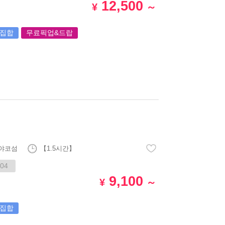
12,500
¥
～
집합
무료픽업&드랍
야코섬
【1.5시간】
04
9,100
¥
～
집합