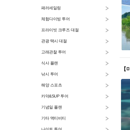
패러세일링
체험다이빙 투어
프라이빗 크루즈 대절
관광 택시 대절
고래관찰 투어
식사 플랜
【
낚시 투어
해양 스포츠
카약&SUP 투어
기념일 플랜
기타 액티비티
나이트 투어