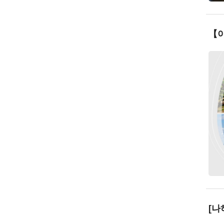
【이
[나