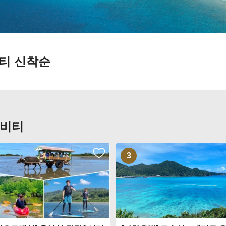
비티
신착순
티비티
3