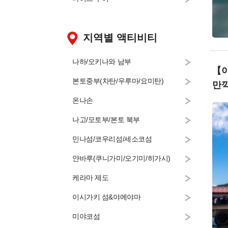
지역별 액티비티
나하/오키나와 남부
【이
본토중부(차탄/우루마/요미탄)
만끽
온나손
나고/모토부/본토 북부
민나섬/코우리섬/세소코섬
얀바루(쿠니가미/오기미/히가시)
케라마 제도
이시가키 섬&야에야마
미야코섬