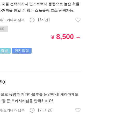
비치를 선택하거나 인스트럭터 동행으로 높은 확률
다거북을 만날 수 있는 스노클링 코스 선택가능.
하/오키나와 남부
【8시간】
60
8,500
¥
～
 출발
현지집합
투어
으로 유명한 케라마블루를 눈앞에서! 케라마제도
가장 큰 토카시키섬을 만끽하세요!
하/오키나와 남부
【7.5시간】