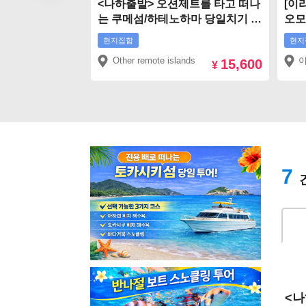
<나하출발> 오션제트를 타고 떠나
[이
는 쿠메섬/하테노하마 당일치기 투
오모
어
누
현지집합
현지
Other remote islands
15,600
¥
7
<나