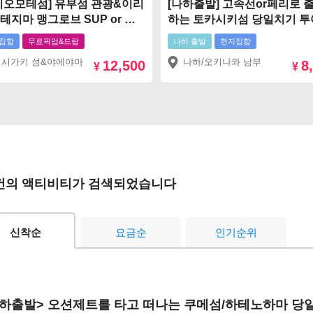
리오모테섬] 유부섬 관광&이리
[나하출발] 고속선or페리로 
테지마 맹그로브 SUP or 카
하는 토카시키섬 당일치기 투
집합
무료픽업&드랍
나하 출발
현지집합
이시가키 섬&야에야마
나하/오키나와 남부
12,500
8
¥
¥
건의 액티비티가 검색되었습니다
신착순
요금순
인기순위
하출발> 오션제트를 타고 떠나는 쿠메섬/하테노하마 당