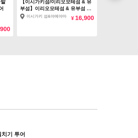
출발
【이시가키섬/이리오모테섬 & 유
【이시가키/타
어
부섬】이리오모테섬 & 유부섬 일
미지마 당일치기
일 관광 투어!하루에 두 개의 섬을
&왕복 페리티켓
이시가키 섬&야에야마
이시가키 섬&
16,900
¥
만끽! 물소수레 섬 건너기 & 왕복
,900
페리 포함!! ￥16,900
일치기 투어