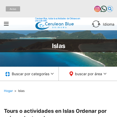
Aviso
Cerulean Blue, todas la actividades de Okinawa en
una sola web.
Idioma
Islas
Buscar por categorías
buscar por área
Hogar
Islas
Tours o actividades en Islas
Ordenar por