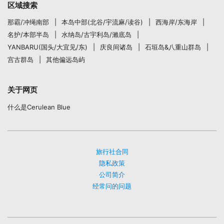
区域搜索
那霸/冲绳南部
本岛中部(北谷/宇流麻/读谷)
西海岸/东海岸
名护/本部半岛
水纳岛/古宇利岛/瀨底岛
YANBARU(国头/大宜见/东)
庆良间诸岛
石垣岛&八重山群岛
宫古群岛
其他偏远岛屿
关于网页
什么是Cerulean Blue
旅行社合同
隐私政策
公司简介
经常问的问题