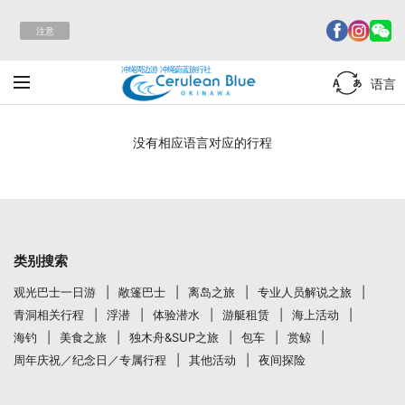
注意
冲绳周边游 冲绳蔚蓝旅行社
语言
没有相应语言对应的行程
类别搜索
观光巴士一日游
敞篷巴士
离岛之旅
专业人员解说之旅
青洞相关行程
浮潜
体验潜水
游艇租赁
海上活动
海钓
美食之旅
独木舟&SUP之旅
包车
赏鲸
周年庆祝／纪念日／专属行程
其他活动
夜间探险