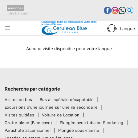
Annonces
Titre français
Cerulean Blue, toutes les options pour les visites et les
activités à Okinawa
Langue
Aucune visite disponible pour votre langue
Recherche par catégorie
Visites en bus
Bus à impériale décapotable
Excursions d'une journée sur une île secondaire
Visites guidées
Voiture de Location
Grotte bleue (Blue cave)
Plongée avec tuba ou Snorkeling
Parachute ascensionnel
Plongée sous-marine
Location de bateaux avec équipage