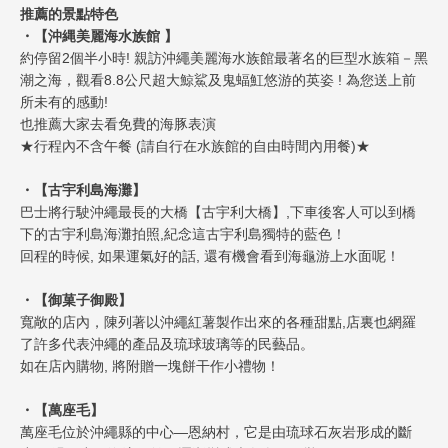
推薦的景點特色
・【沖縄美麗海水族館 】
約停留2個半小時! 親訪沖繩美麗海水族館最著名的巨型水族箱－黑
潮之海，觀看8.8公尺超大鯨鯊及鬼蝠魟悠游的英姿 ! 為您送上前
所未有的感動!
也推薦大家去看免費的海豚表演
★行程內不含午餐 (請自行在水族館的自由時間內用餐)★
・【古宇利島海灘】
巴士將行駛沖繩最長的大橋【古宇利大橋】,下車後客人可以到橋
下的古宇利島海灘拍照,紀念這古宇利島獨特的藍色！
回程的時候, 如果運氣好的話, 還有機會看到海龜游上水面呢！
・【
御菓子御殿
】
寬敞的店內，陳列著以沖繩紅薯製作出來的各種甜點,店裏也網羅
了許多代表沖繩的產品及琉球玻璃等的民藝品。
如在店內購物, 將附贈一塊餅干作小禮物！
・【萬座毛】
萬座毛位於沖繩縣的中心—恩納村，它是由琉球石灰岩形成的斷