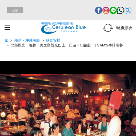
通知
沖繩在地行程 沖繩蔚藍旅行社
對應語言
家
那霸・沖繩南部
膳食安排
北部觀光｜晚餐｜美之島觀光巴士一日遊（C路線）｜SAM’S牛排晚餐