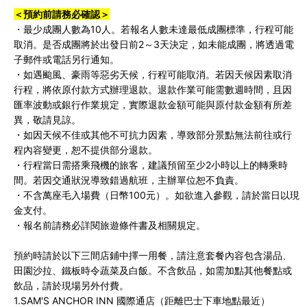
＜預約前請務必確認＞
・最少成團人數為10人。若報名人數未達最低成團標準，行程可能
取消。是否成團將於出發日前2～3天決定，如未能成團，將透過電
子郵件或電話另行通知。
・如遇颱風、豪雨等惡劣天候，行程可能取消。若因天候因素取消
行程，將依原付款方式辦理退款。退款作業可能需數週時間，且因
匯率波動或銀行作業規定，實際退款金額可能與原付款金額有所差
異，敬請見諒。
・如因天候不佳或其他不可抗力因素，導致部分景點無法前往或行
程內容變更，恕不提供部分退款。
・行程當日需搭乘飛機的旅客，建議預留至少2小時以上的轉乘時
間。若因交通狀況導致錯過航班，主辦單位恕不負責。
・不含萬座毛入場費（日幣100元）。如欲進入參觀，請於當日以現
金支付。
・報名前請務必詳閱旅遊條件書及相關規定。
預約時請於以下三間店鋪中擇一用餐，請注意
套餐內容包含湯品、
田園沙拉、鐵板時令蔬菜及白飯。
不含飲品，如需加點其他餐點或
飲品，請於現場另外付費。
1.
SAM'S ANCHOR INN 國際通店（距離巴士下車地點最近）