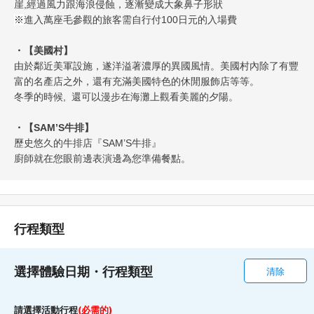
崖,經過風力跟海浪侵蝕，逐漸變成大象鼻子形狀
※
進入萬座毛參觀的旅客需自行付100日元的入場費
・【美國村】
由於鄰近美軍設施，遂洋溢著濃厚的異國風情。美國村內除了有豐
富的名產店之外，還有充滿美國特色的休閒服飾店等等。
冬季的時候, 還可以漫步在海灘上觀看美麗的夕陽。
・
【SAM’S牛排】
歷史悠久的牛排店『SAM’S牛排』
廚師就在您眼前邊表演邊為您準備餐點。
行程類型
選擇體驗日期・行程類型
清除
請選擇活動行程
(必需的)