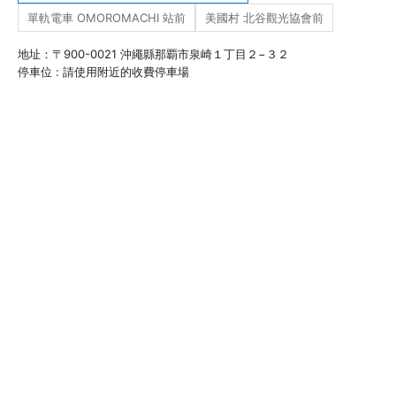
單軌電車 OMOROMACHI 站前
美國村 北谷觀光協會前
地址：〒900-0021 沖繩縣那覇市泉崎１丁目２−３２
停車位 : 請使用附近的收費停車場