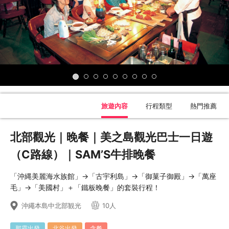
旅遊內容
行程類型
熱門推薦
北部觀光｜晚餐｜美之島觀光巴士一日遊
（C路線）｜SAM’S牛排晚餐
「沖縄美麗海水族館」→「古宇利島」→「御菓子御殿」→「萬座
毛」→「美國村」＋「鐵板晚餐」的套裝行程！
沖繩本島中北部観光
10人
那霸出發
北谷出發
含餐