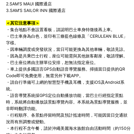
2.
SAM'S MAUI 國際通店
3.SAM'S SAILOR INN 國際通店
＜其它注意事項＞
・集合地點不會設置看板，請認明巴士車身特徵後再上車。
・巴士車身為白色，並印有三條藍色線條及「CERULEAN BLUE」
字樣。
・因車輛調度或突發狀況，當日可能更換為其他車輛，敬請見諒。
・因為是共乘巴士行程，座位可能需與其他旅客鄰座，敬請理解。
・巴士座位將由主辦單位安排，恕無法指定座位。
・車上提供多國語言GPS自動語音導覽服務。掃描當日提供的QR
Code即可免費使用，無需另外下載APP。
・請自行準備可上網的智慧型手機及耳機，支援iOS及Android系
統。
・語音導覽系統採GPS定位自動播放功能，當巴士行經指定景點
時，系統將自動播放該景點導覽內容。本系統為景點導覽服務，並
非即時翻譯功能。
・行程順序、各景點停留時間及預計抵達時間，可能因當日交通狀
況而有所調整或變動。
・本行程不含午餐，請於沖繩美麗海水族館自由活動時間（約150分