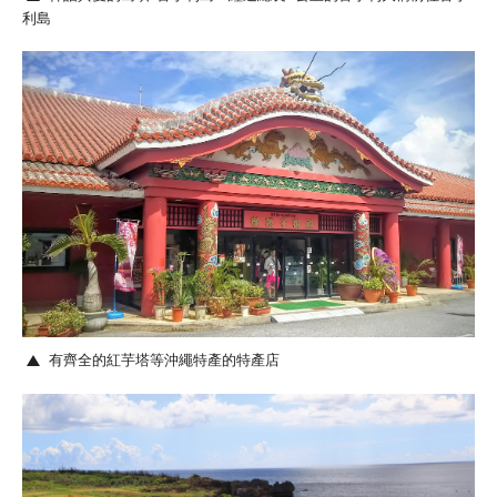
利島
有齊全的紅芋塔等沖繩特產的特產店