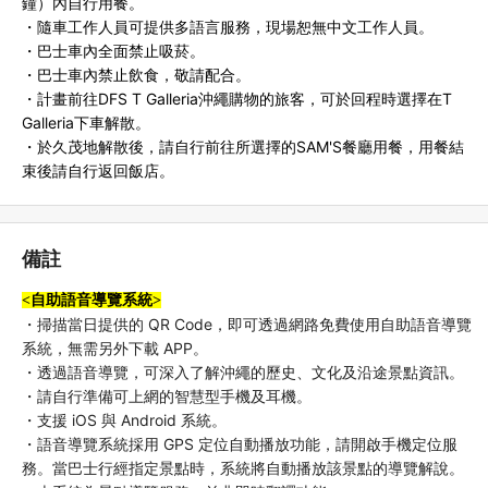
鐘）內自行用餐。
・隨車工作人員可提供多語言服務，現場恕無中文工作人員。
・巴士車內全面禁止吸菸。
・巴士車內禁止飲食，敬請配合。
・計畫前往DFS T Galleria沖繩購物的旅客，可於回程時選擇在T
Galleria下車解散。
・於久茂地解散後，請自行前往所選擇的SAM'S餐廳用餐，用餐結
束後請自行返回飯店。
備註
<自助語音導覽系統>
・掃描當日提供的 QR Code，即可透過網路免費使用自助語音導覽
系統，無需另外下載 APP。
・透過語音導覽，可深入了解沖繩的歷史、文化及沿途景點資訊。
・請自行準備可上網的智慧型手機及耳機。
・支援 iOS 與 Android 系統。
・語音導覽系統採用 GPS 定位自動播放功能，請開啟手機定位服
務。當巴士行經指定景點時，系統將自動播放該景點的導覽解說。