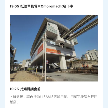
19:05 抵達單軌電車Omoromachi站 下車
19:25 抵達縣議會前
・解散後，請自行前往SAM'S店鋪用餐。用餐完後請自行回
飯店。