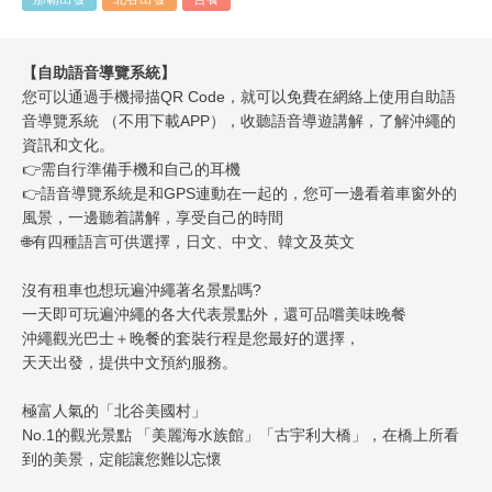
【自助語音導覽系統】
您可以通過手機掃描QR Code，就可以免費在網絡上使用自助語
音導覽系統 （不用下載APP），收聽語音導遊講解，了解沖繩的
資訊和文化。
👉
需自行準備手機和自己的耳機
👉
語音導覽系統是和GPS連動在一起的，您可一邊看着車窗外的
風景，一邊聽着講解，享受自己的時間
🌐
有四種語言可供選擇，日文、中文、韓文及英文
沒有租車也想玩遍沖繩著名景點嗎?
一天即可玩遍沖繩的各大代表景點外，還可品嚐美味晚餐
沖繩觀光巴士＋晚餐的套裝行程是您最好的選擇，
天天出發，提供中文預約服務。
極富人氣的「北谷美國村」
No.1的觀光景點 「美麗海水族館」「古宇利大橋」，在橋上所看
到的美景，定能讓您難以忘懷