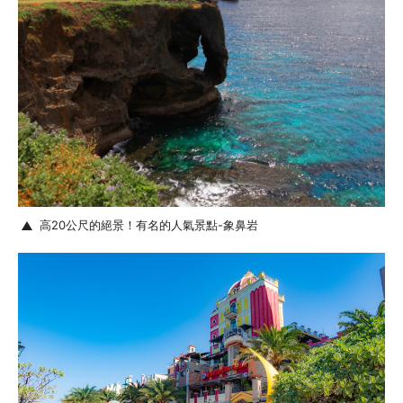
高20公尺的絕景！有名的人氣景點-象鼻岩