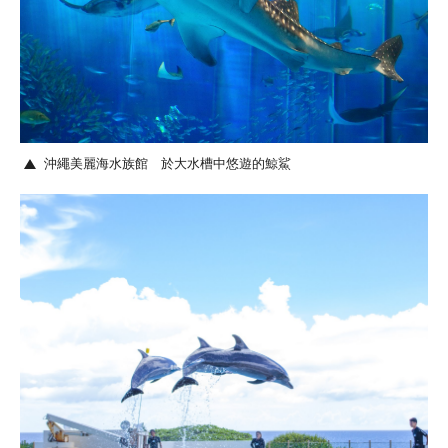
沖繩美麗海水族館 於大水槽中悠遊的鯨鯊