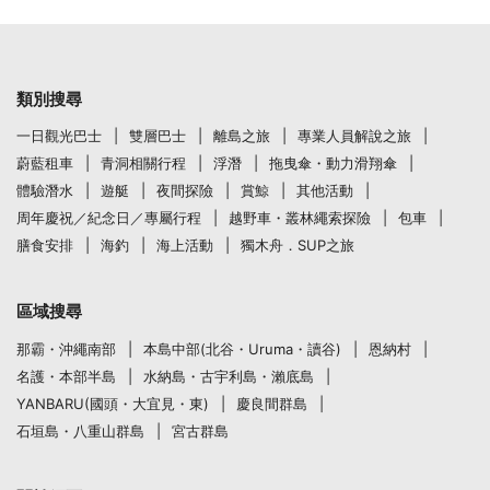
類別搜尋
一日觀光巴士
雙層巴士
離島之旅
專業人員解說之旅
蔚藍租車
青洞相關行程
浮潛
拖曳傘・動力滑翔傘
體驗潛水
遊艇
夜間探險
賞鯨
其他活動
周年慶祝／紀念日／專屬行程
越野車・叢林繩索探險
包車
膳食安排
海釣
海上活動
獨木舟．SUP之旅
區域搜尋
那霸・沖繩南部
本島中部(北谷・Uruma・讀谷)
恩納村
名護・本部半島
水納島・古宇利島・瀨底島
YANBARU(國頭・大宜見・東)
慶良間群島
石垣島・八重山群島
宮古群島