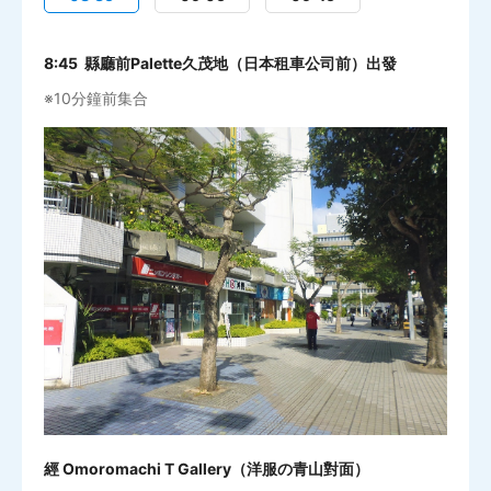
8:45 縣廳前Palette久茂地（日本租車公司前）出發
※10分鐘前集合
經 Omoromachi T Gallery（洋服の青山對面）