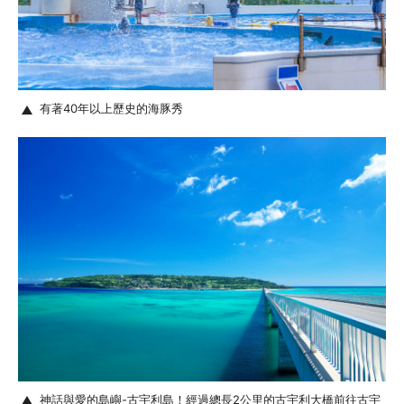
有著40年以上歷史的海豚秀
神話與愛的島嶼-古宇利島！經過總長2公里的古宇利大橋前往古宇