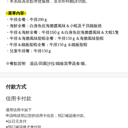
・本系統為景點導覽服務，並非即時翻譯功能。
<菜單內容>
・牛排全餐：牛排200ｇ
・海鮮全餐：
白身魚佐海膽醬風味＆小蝦及干貝鐵板燒
・牛排
＆海鮮全餐
：
牛排150ｇ＆白身魚佐海膽醬風味＆大蝦1隻
・牛排
＆海膽風味
龍蝦
全餐
：
牛排150ｇ＆海膽風味龍蝦
・
牛排＆鐵板龍蝦全餐：
牛排150ｇ＆鐵板龍蝦
・兒童牛排餐：牛排150ｇ
※
餐點皆附
湯品/田園沙拉/鐵板當季蔬食/飯
。
付款方式
信用卡付款
適用信用卡如下
申請時請登記您的信用卡信息，預訂確認後付款。
※以日元支付
※預訂確認後才會付款。