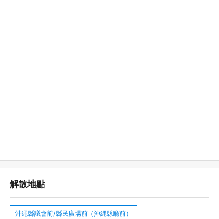
解散地點
沖繩縣議會前/縣民廣場前（沖縄縣廳前）