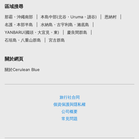
區域搜尋
那霸・沖繩南部
本島中部(北谷・Uruma・讀谷)
恩納村
名護・本部半島
水納島・古宇利島・瀨底島
YANBARU(國頭・大宜見・東)
慶良間群島
石垣島・八重山群島
宮古群島
關於網頁
關於Cerulean Blue
旅行社合同
個資保護與隱私權
公司概要
常見問題