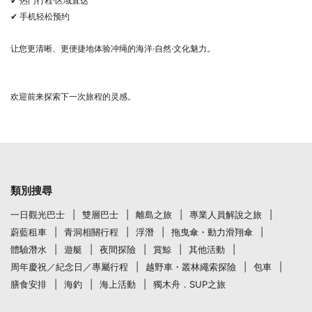
✔ 热门行程·区域直达
✔ 手机轻松预约
让您更清晰、更便捷地体验冲绳的海洋·自然·文化魅力。
欢迎前来探索下一次旅程的灵感。
類別搜尋
一日觀光巴士
雙層巴士
離島之旅
專業人員解說之旅
蔚藍租車
青洞相關行程
浮潛
拖曳傘・動力滑翔傘
體驗潛水
遊艇
夜間探險
賞鯨
其他活動
周年慶祝／紀念日／專屬行程
越野車・叢林繩索探險
包車
膳食安排
海釣
海上活動
獨木舟．SUP之旅