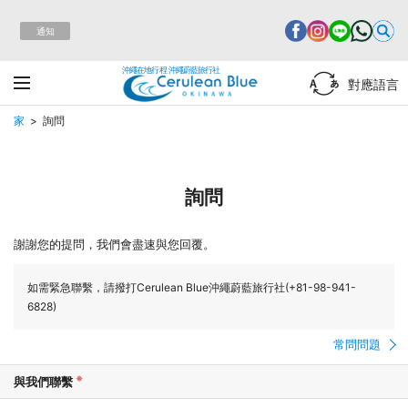
通知
沖繩在地行程 沖繩蔚藍旅行社
對應語言
家
詢問
詢問
謝謝您的提問，我們會盡速與您回覆。
如需緊急聯繫，請撥打Cerulean Blue沖繩蔚藍旅行社(+81-98-941-
6828)
常問問題
與我們聯繫