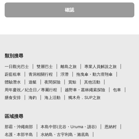
確認
類別搜尋
一日觀光巴士
雙層巴士
離島之旅
專業人員解說之旅
蔚藍租車
青洞相關行程
浮潛
拖曳傘・動力滑翔傘
體驗潛水
遊艇
夜間探險
賞鯨
其他活動
周年慶祝／紀念日／專屬行程
越野車・叢林繩索探險
包車
膳食安排
海釣
海上活動
獨木舟．SUP之旅
區域搜尋
那霸・沖繩南部
本島中部(北谷・Uruma・讀谷)
恩納村
名護・本部半島
水納島・古宇利島・瀨底島