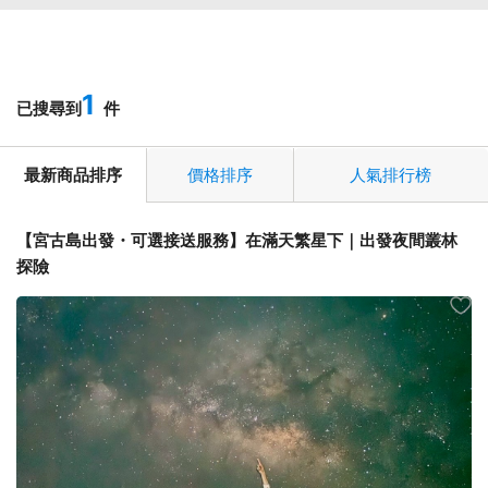
1
已搜尋到
件
最新商品排序
價格排序
人氣排行榜
【宮古島出發・可選接送服務】在滿天繁星下｜出發夜間叢林
探險