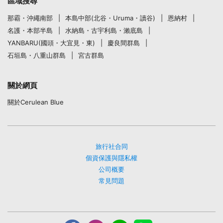
區域搜尋
那霸・沖繩南部
本島中部(北谷・Uruma・讀谷)
恩納村
名護・本部半島
水納島・古宇利島・瀨底島
YANBARU(國頭・大宜見・東)
慶良間群島
石垣島・八重山群島
宮古群島
關於網頁
關於Cerulean Blue
旅行社合同
個資保護與隱私權
公司概要
常見問題