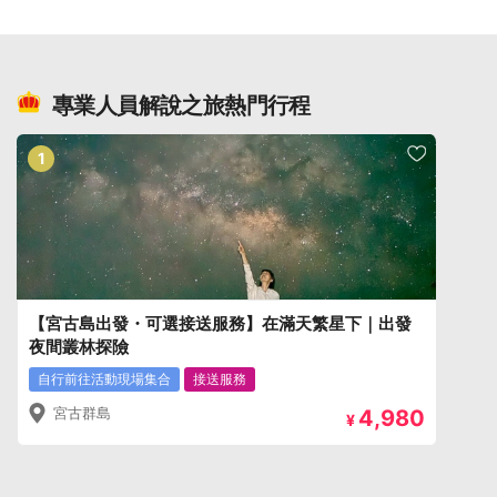
專業人員解說之旅熱門行程
1
【宮古島出發・可選接送服務】在滿天繁星下｜出發
夜間叢林探險
自行前往活動現場集合
接送服務
宮古群島
4,980
¥