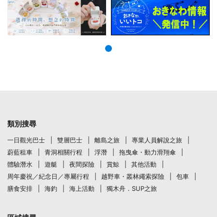
類別搜尋
一日觀光巴士
雙層巴士
離島之旅
專業人員解說之旅
蔚藍租車
青洞相關行程
浮潛
拖曳傘・動力滑翔傘
體驗潛水
遊艇
夜間探險
賞鯨
其他活動
周年慶祝／紀念日／專屬行程
越野車・叢林繩索探險
包車
膳食安排
海釣
海上活動
獨木舟．SUP之旅