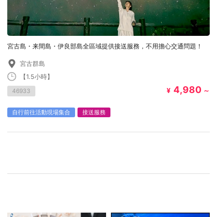
宮古島・来間島・伊良部島全區域提供接送服務，不用擔心交通問題！
宮古群島
【1.5小時】
4,980
¥
～
46933
自行前往活動現場集合
接送服務