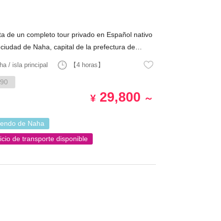
ta de un completo tour privado en Español nativo
 ciudad de Naha, capital de la prefectura de
a, con transporte incluido desde los hoteles de
a / isla principal
【4 horas】
90
29,800
¥
～
iendo de Naha
icio de transporte disponible