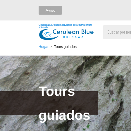
Aviso
Cerulean Blue, todas la actividades de Okinawa en una
sola web.
Hogar
Tours guiados
Tours
guiados