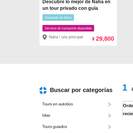
Descubre lo mejor de Naha en
un tour privado con guía
Partiendo de Naha
Servicio de transporte disponible
Naha / isla principal
29,800
¥
1
a
Buscar por categorías
Tours en autobús
Orde
reci
Islas
Tours guiados