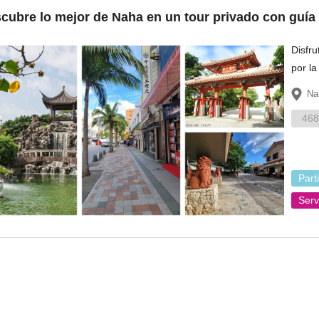
cubre lo mejor de Naha en un tour privado con guía
Disfru
por la
Okinaw
Nah
Naha.
468
Part
Serv