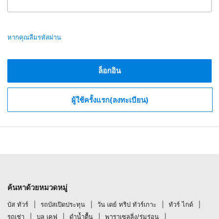
หากคุณลืมรหัสผ่าน
ล็อกอิน
ผู้ใช้ครั้งแรก(ลงทะเบียน)
ค้นหาด้วยหมวดหมู่
บัส ทัวร์
รถบัสเปิดประทุน
วัน เดย์ ทริป ทัวร์เกาะ
ทัวร์ ไกด์
รถเช่า
บลู เคฟ
ดำน้ำตื้น
พาราเซลลิ่ง/ร่มร่อน