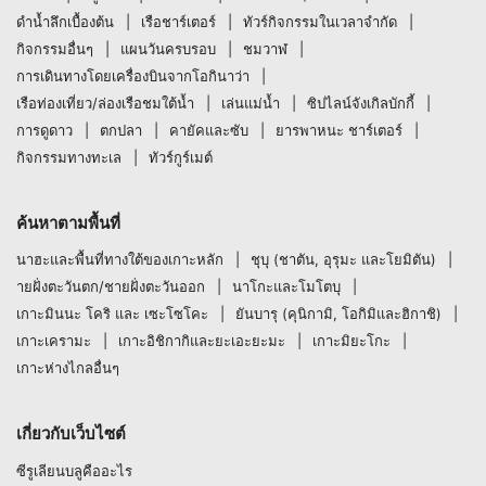
ดำน้ำลึกเบื้องต้น
เรือชาร์เตอร์
ทัวร์กิจกรรมในเวลาจำกัด
กิจกรรมอื่นๆ
แผนวันครบรอบ
ชมวาฬ
การเดินทางโดยเครื่องบินจากโอกินาว่า
เรือท่องเที่ยว/ล่องเรือชมใต้น้ำ
เล่นแม่น้ำ
ซิปไลน์จังเกิลบักกี้
การดูดาว
ตกปลา
คายัคและซับ
ยารพาหนะ ชาร์เตอร์
กิจกรรมทางทะเล
ทัวร์กูร์เมต์
ค้นหาตามพื้นที่
นาฮะและพื้นที่ทางใต้ของเกาะหลัก
ชุบุ (ชาตัน, อุรุมะ และโยมิตัน)
ายฝั่งตะวันตก/ชายฝั่งตะวันออก
นาโกะและโมโตบุ
เกาะมินนะ โคริ และ เซะโซโคะ
ยันบารุ (คุนิกามิ, โอกิมิและฮิกาชิ)
เกาะเครามะ
เกาะอิชิกากิและยะเอะยะมะ
เกาะมิยะโกะ
เกาะห่างไกลอื่นๆ
เกี่ยวกับเว็บไซต์
ซีรูเลียนบลูคืออะไร