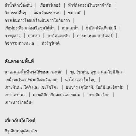
ดำน้ำลึกเบื้องต้น
เรือชาร์เตอร์
ทัวร์กิจกรรมในเวลาจำกัด
กิจกรรมอื่นๆ
แผนวันครบรอบ
ชมวาฬ
การเดินทางโดยเครื่องบินจากโอกินาว่า
เรือท่องเที่ยว/ล่องเรือชมใต้น้ำ
เล่นแม่น้ำ
ซิปไลน์จังเกิลบักกี้
การดูดาว
ตกปลา
คายัคและซับ
ยารพาหนะ ชาร์เตอร์
กิจกรรมทางทะเล
ทัวร์กูร์เมต์
ค้นหาตามพื้นที่
นาฮะและพื้นที่ทางใต้ของเกาะหลัก
ชุบุ (ชาตัน, อุรุมะ และโยมิตัน)
ายฝั่งตะวันตก/ชายฝั่งตะวันออก
นาโกะและโมโตบุ
เกาะมินนะ โคริ และ เซะโซโคะ
ยันบารุ (คุนิกามิ, โอกิมิและฮิกาชิ)
เกาะเครามะ
เกาะอิชิกากิและยะเอะยะมะ
เกาะมิยะโกะ
เกาะห่างไกลอื่นๆ
เกี่ยวกับเว็บไซต์
ซีรูเลียนบลูคืออะไร