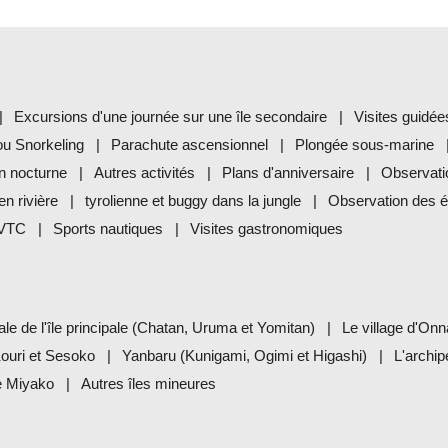
Excursions d'une journée sur une île secondaire
Visites guidée
ou Snorkeling
Parachute ascensionnel
Plongée sous-marine
n nocturne
Autres activités
Plans d'anniversaire
Observati
en rivière
tyrolienne et buggy dans la jungle
Observation des ét
 VTC
Sports nautiques
Visites gastronomiques
ale de l'île principale (Chatan, Uruma et Yomitan)
Le village d'Onn
Kouri et Sesoko
Yanbaru (Kunigami, Ogimi et Higashi)
L'archi
de Miyako
Autres îles mineures