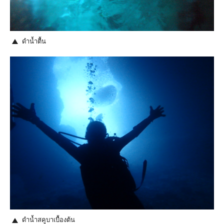
ดำน้ำตื้น
ดำน้ำสคูบาเบื้องต้น