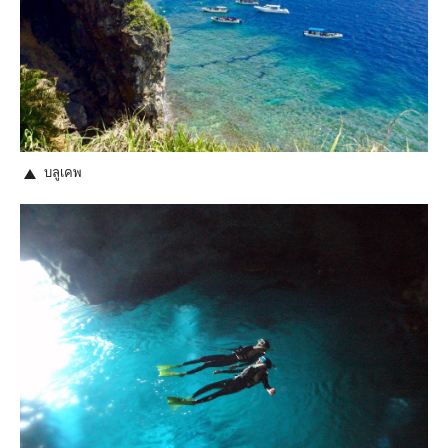
บลูเคพ