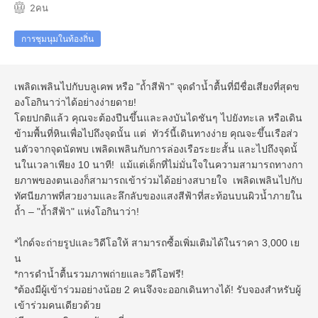
2คน
การชุมนุมในท้องถิ่น
เพลิดเพลินไปกับบลูเคพ หรือ "ถ้ำสีฟ้า" จุดดำน้ำตื้นที่มีชื่อเสียงที่สุดข
องโอกินาว่าได้อย่างง่ายดาย!
โดยปกติแล้ว คุณจะต้องปีนขึ้นและลงบันไดชันๆ ไปยังทะเล หรือเดิน
ข้ามพื้นที่หินเพื่อไปถึงจุดนั้น แต่ ทัวร์นี้เดินทางง่าย คุณจะขึ้นเรือส่ว
นตัวจากจุดนัดพบ เพลิดเพลินกับการล่องเรือระยะสั้น และไปถึงจุดนั้
นในเวลาเพียง 10 นาที! แม้แต่เด็กที่ไม่มั่นใจในความสามารถทางกา
ยภาพของตนเองก็สามารถเข้าร่วมได้อย่างสบายใจ เพลิดเพลินไปกับ
ทัศนียภาพที่สวยงามและลึกลับของแสงสีฟ้าที่สะท้อนบนผิวน้ำภายใน
ถ้ำ – "ถ้ำสีฟ้า" แห่งโอกินาว่า!
*ไกด์จะถ่ายรูปและวิดีโอให้ สามารถซื้อเพิ่มเติมได้ในราคา 3,000 เย
น
*การดำน้ำตื้นรวมภาพถ่ายและวิดีโอฟรี!
*ต้องมีผู้เข้าร่วมอย่างน้อย 2 คนจึงจะออกเดินทางได้! รับจองสำหรับผู้
เข้าร่วมคนเดียวด้วย