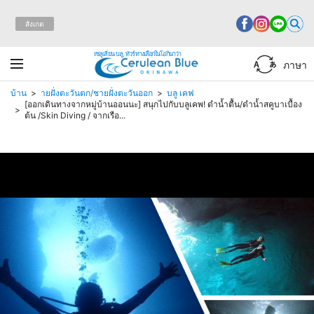
สังเกต
เซลูเลี่ยน บลู, ทัวร์ทางเลือกในโอกินาว่า
ภาษา
บ้าน
ายฝั่งตะวันตก/ชายฝั่งตะวันออก
บลู เคฟ
[ออกเดินทางจากหมู่บ้านออนนะ] สนุกไปกับบลูเคพ! ดำน้ำตื้น/ดำน้ำสคูบาเบื้อง
ต้น /Skin Diving / จากเรือ...