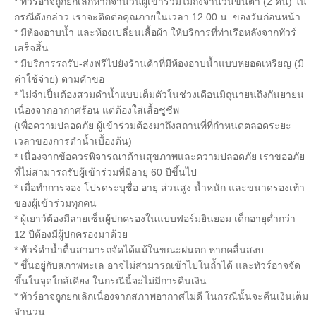
* ทัวร์อาจถูกยกเลิกหากจำนวนผู้เข้าร่วมไม่ถึงจำนวนขั้นต่ำ (2 คน) ใน
กรณีดังกล่าว เราจะติดต่อคุณภายในเวลา 12:00 น. ของวันก่อนหน้า
* มีห้องอาบน้ำ และห้องเปลี่ยนเสื้อผ้า ให้บริการที่ท่าเรือหลังจากทัวร์
เสร็จสิ้น
* มีบริการรถรับ-ส่งฟรีไปยังร้านค้าที่มีห้องอาบน้ำแบบหยอดเหรียญ (มี
ค่าใช้จ่าย) ตามคำขอ
* ไม่จำเป็นต้องสวมดำน้ำแบบเต็มตัวในช่วงเดือนมิถุนายนถึงกันยายน
เนื่องจากอากาศร้อน แต่ต้องใส่เสื้อชูชีพ
(เพื่อความปลอดภัย ผู้เข้าร่วมต้องมาถึงสถานที่ที่กำหนดตลอดระยะ
เวลาของการดำน้ำเบื้องต้น)
* เนื่องจากข้อควรพิจารณาด้านสุขภาพและความปลอดภัย เราขออภัย
ที่ไม่สามารถรับผู้เข้าร่วมที่มีอายุ 60 ปีขึ้นไป
* เมื่อทำการจอง โปรดระบุชื่อ อายุ ส่วนสูง น้ำหนัก และขนาดรองเท้า
ของผู้เข้าร่วมทุกคน
* ผู้เยาว์ต้องมีลายเซ็นผู้ปกครองในแบบฟอร์มยินยอม เด็กอายุต่ำกว่า
12 ปีต้องมีผู้ปกครองมาด้วย
* ทัวร์ดำน้ำตื้นสามารถจัดได้แม้ในขณะฝนตก หากคลื่นสงบ
* ขึ้นอยู่กับสภาพทะเล อาจไม่สามารถเข้าไปในถ้ำได้ และทัวร์อาจจัด
ขึ้นในจุดใกล้เคียง ในกรณีนี้จะไม่มีการคืนเงิน
* ทัวร์อาจถูกยกเลิกเนื่องจากสภาพอากาศไม่ดี ในกรณีนั้นจะคืนเงินเต็ม
จำนวน