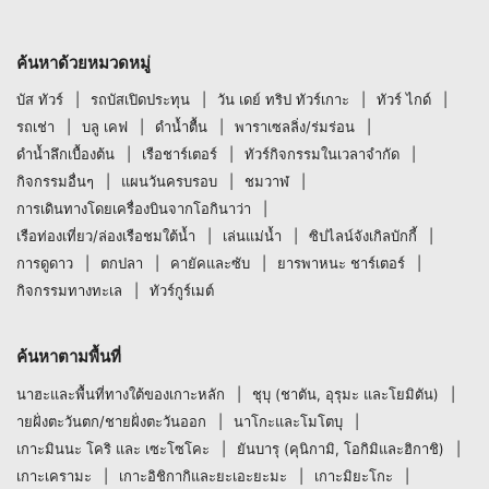
ค้นหาด้วยหมวดหมู่
บัส ทัวร์
รถบัสเปิดประทุน
วัน เดย์ ทริป ทัวร์เกาะ
ทัวร์ ไกด์
รถเช่า
บลู เคฟ
ดำน้ำตื้น
พาราเซลลิ่ง/ร่มร่อน
ดำน้ำลึกเบื้องต้น
เรือชาร์เตอร์
ทัวร์กิจกรรมในเวลาจำกัด
กิจกรรมอื่นๆ
แผนวันครบรอบ
ชมวาฬ
การเดินทางโดยเครื่องบินจากโอกินาว่า
เรือท่องเที่ยว/ล่องเรือชมใต้น้ำ
เล่นแม่น้ำ
ซิปไลน์จังเกิลบักกี้
การดูดาว
ตกปลา
คายัคและซับ
ยารพาหนะ ชาร์เตอร์
กิจกรรมทางทะเล
ทัวร์กูร์เมต์
ค้นหาตามพื้นที่
นาฮะและพื้นที่ทางใต้ของเกาะหลัก
ชุบุ (ชาตัน, อุรุมะ และโยมิตัน)
ายฝั่งตะวันตก/ชายฝั่งตะวันออก
นาโกะและโมโตบุ
เกาะมินนะ โคริ และ เซะโซโคะ
ยันบารุ (คุนิกามิ, โอกิมิและฮิกาชิ)
เกาะเครามะ
เกาะอิชิกากิและยะเอะยะมะ
เกาะมิยะโกะ