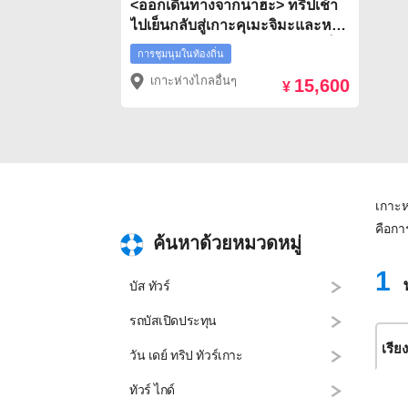
<ออกเดินทางจากนาฮะ> ทริปเช้า
ไปเย็นกลับสู่เกาะคุเมะจิมะและหาด
ฮาเทโนฮามะด้วยเรือ โอเชียน เจ็ต
การชุมนุมในท้องถิ่น
เกาะห่างไกลอื่นๆ
15,600
¥
เกาะห
คือกา
ค้นหาด้วยหมวดหมู่
1
พ
บัส ทัวร์
รถบัสเปิดประทุน
เรีย
วัน เดย์ ทริป ทัวร์เกาะ
ทัวร์ ไกด์