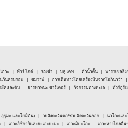
ร์เกาะ
ทัวร์ ไกด์
รถเช่า
บลู เคฟ
ดำน้ำตื้น
พาราเซลลิ่ง/
นวันครบรอบ
ชมวาฬ
การเดินทางโดยเครื่องบินจากโอกินาว่า
ายัคและซับ
ยารพาหนะ ชาร์เตอร์
กิจกรรมทางทะเล
ทัวร์กูร์เ
, อุรุมะ และโยมิตัน)
ายฝั่งตะวันตก/ชายฝั่งตะวันออก
นาโกะและ
ะ
เกาะอิชิกากิและยะเอะยะมะ
เกาะมิยะโกะ
เกาะห่างไกลอื่น