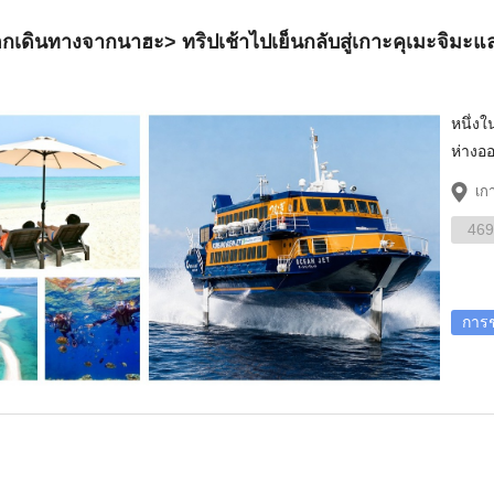
กเดินทางจากนาฮะ> ทริปเช้าไปเย็นกลับสู่เกาะคุเมะจิมะ
หนึ่งใ
ห่างออ
เก
469
การช