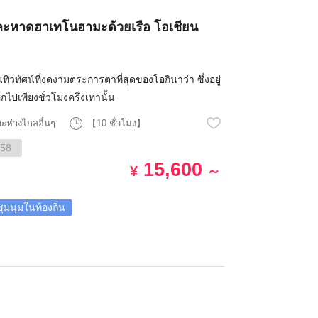
และหาดฮาเทโนฮามะด้วยเรือ โอเชียน
นทิวทัศน์ที่งดงามตระการตาที่สุดของโอกินาว่า ซึ่งอยู่
กไปเพียงชั่วโมงครึ่งเท่านั้น
าะห่างไกลอื่นๆ
【10 ชั่วโมง】
58
15,600
¥
～
ุมนุมในท้องถิ่น