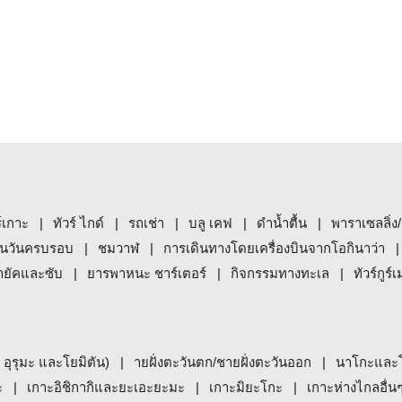
ร์เกาะ
ทัวร์ ไกด์
รถเช่า
บลู เคฟ
ดำน้ำตื้น
พาราเซลลิ่ง/
นวันครบรอบ
ชมวาฬ
การเดินทางโดยเครื่องบินจากโอกินาว่า
ายัคและซับ
ยารพาหนะ ชาร์เตอร์
กิจกรรมทางทะเล
ทัวร์กูร์เ
, อุรุมะ และโยมิตัน)
ายฝั่งตะวันตก/ชายฝั่งตะวันออก
นาโกะและ
ะ
เกาะอิชิกากิและยะเอะยะมะ
เกาะมิยะโกะ
เกาะห่างไกลอื่น