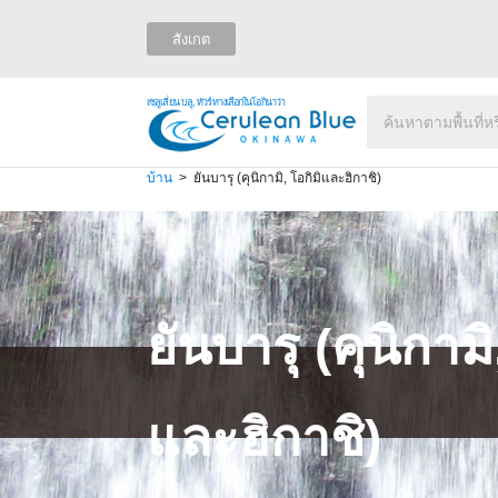
สังเกต
เซลูเลี่ยน บลู, ทัวร์ทางเลือกในโอกินาว่า
บ้าน
ยันบารุ (คุนิกามิ, โอกิมิและฮิกาชิ)
ยันบารุ (คุนิกามิ
และฮิกาชิ)