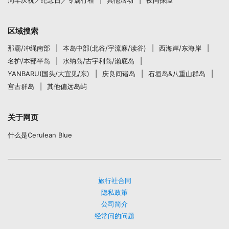
区域搜索
那霸/冲绳南部
本岛中部(北谷/宇流麻/读谷)
西海岸/东海岸
名护/本部半岛
水纳岛/古宇利岛/瀨底岛
YANBARU(国头/大宜见/东)
庆良间诸岛
石垣岛&八重山群岛
宫古群岛
其他偏远岛屿
关于网页
什么是Cerulean Blue
旅行社合同
隐私政策
公司简介
经常问的问题