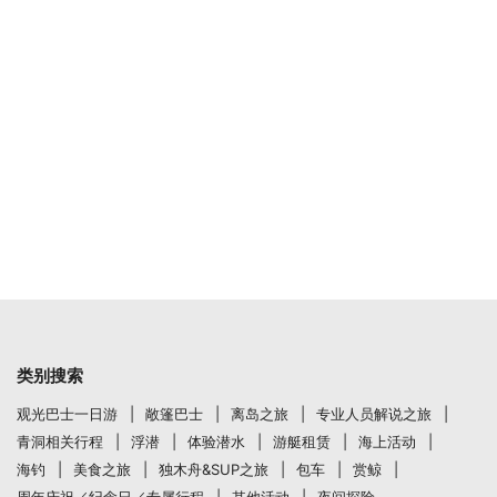
类别搜索
观光巴士一日游
敞篷巴士
离岛之旅
专业人员解说之旅
青洞相关行程
浮潜
体验潜水
游艇租赁
海上活动
海钓
美食之旅
独木舟&SUP之旅
包车
赏鲸
周年庆祝／纪念日／专属行程
其他活动
夜间探险