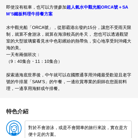
即使沒有租車，也可以方便參加
超人氣
水中觀光船ORCA號＋
SA
M’S鐵板料理牛排餐方案
水中觀光船
「ORCA號」，
從那霸港出發約15分，
讓您
不受雨天限
制，就算不會游泳，就算在海浪較高的冬天， 您也可以
透過觀望
室的大型玻璃窗看見水中色彩繽紛的熱帶魚，
安心地享受到沖繩大
海的美。
一
天有兩個班次：
（9：40集合・11：10集合）
探索過海底世界後，中午就可以在國際通享用沖繩最受歡迎且老字
號的牛排屋「SAM’S」的午餐，一邊欣賞專業的廚師在您面前料
理，一邊享用海鮮或午排餐。
特色介紹
對於不會游泳，或是不會開車的旅行來說，實在是方
便十足的方案。