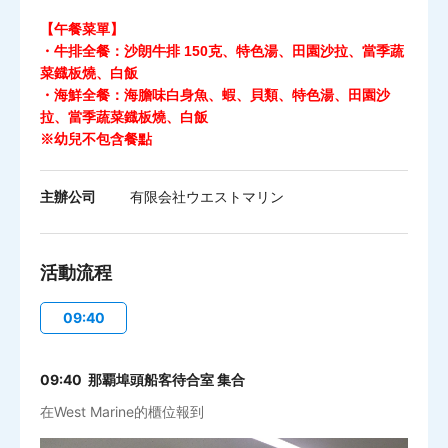
【午餐菜單】
・牛排全餐：沙朗牛排 150克、特色湯、田園沙拉、當季蔬
菜鐡板燒、白飯
・海鮮全餐：海膽味白身魚、蝦、貝類、特色湯、田園沙
拉、當季蔬菜鐡板燒、白飯
※幼兒不包含餐點
主辦公司
有限会社ウエストマリン
活動流程
09:40
09:40 那覇埠頭船客待合室 集合
在West Marine的櫃位報到