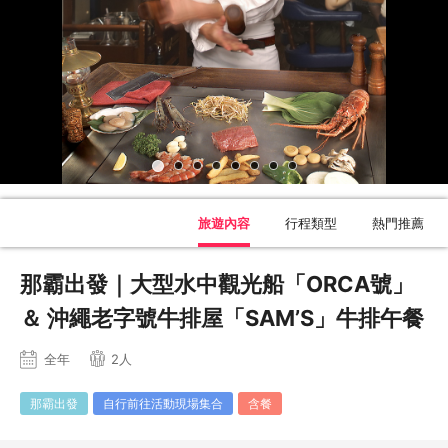
旅遊內容
行程類型
熱門推薦
那霸出發｜大型水中觀光船「ORCA號」
＆ 沖繩老字號牛排屋「SAM’S」牛排午餐
全年
2人
那霸出發
自行前往活動現場集合
含餐