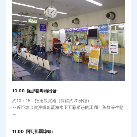
10:00 從那覇埠頭出發
約10：15 抵達觀賞地（停留約20分鐘）
～近距離欣賞沖繩蔚藍海水下五彩繽紛的珊瑚、魚群等生態
～
11:00 回到那覇埠頭♪