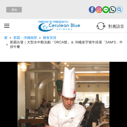
通知
沖繩在地行程 沖繩蔚藍旅行社
對應語言
家
那霸・沖繩南部
膳食安排
那霸出發｜大型水中觀光船「ORCA號」＆ 沖繩老字號牛排屋「SAM’S」牛
排午餐