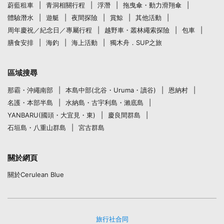
蔚藍租車
青洞相關行程
浮潛
拖曳傘・動力滑翔傘
體驗潛水
遊艇
夜間探險
賞鯨
其他活動
周年慶祝／紀念日／專屬行程
越野車・叢林繩索探險
包車
膳食安排
海釣
海上活動
獨木舟．SUP之旅
區域搜尋
那霸・沖繩南部
本島中部(北谷・Uruma・讀谷)
恩納村
名護・本部半島
水納島・古宇利島・瀨底島
YANBARU(國頭・大宜見・東)
慶良間群島
石垣島・八重山群島
宮古群島
關於網頁
關於Cerulean Blue
旅行社合同