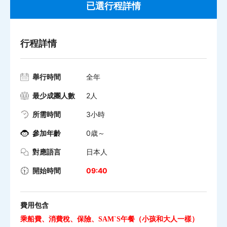
已選行程詳情
行程詳情
舉行時間
全年
最少成團人數
2人
所需時間
3小時
參加年齡
0歳～
對應語言
日本人
開始時間
09:40
費用包含
乘船費、消費稅、保險、SAM`S午餐（小孩和大人一樣）