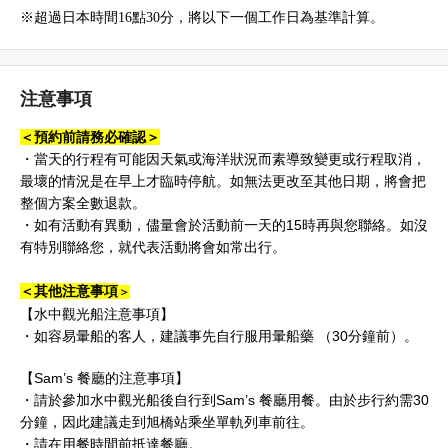
※超過日本時間16點30分，將以下一個工作日為基準計算。
注意事項
＜預約前請務必確認＞
・
當天的行程有可能因天氣或海洋狀況而素導致變更或行程取消，
最壞的情況是在早上才臨時停航。如無法更改至其他日期，將會把
整個方案全數退款。
・
如有活動有異動，儘量會於活動前一天的15時再與您聯絡。如沒
有特別聯絡您，就代表活動將會如常出行。
＜其他
注意事項
＞
【水中觀光船注意事項】
・如容易暈船的客人，建議事先自行服用暈船藥 （30分鐘前）。
【Sam’s 餐廳的注意事項】
・請於參加水中觀光船後自行到Sam’s 餐廳用餐。由於步行約需30
分鐘，因此建議走到旭橋站乘坐單軌列車前往。
・請在用餐時間前抵達餐廳。