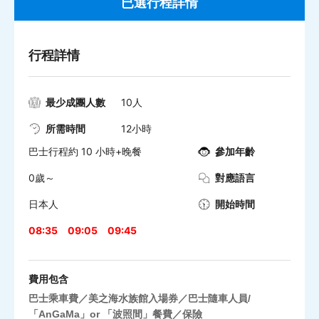
已選行程詳情
行程詳情
最少成團人數
10人
所需時間
12小時
巴士行程約 10 小時+晚餐
參加年齡
0歲～
對應語言
日本人
開始時間
08:35
09:05
09:45
費用包含
巴士乘車費／美之海水族館入場券／巴士隨車人員/
「AnGaMa」or 「波照間」餐費／保險