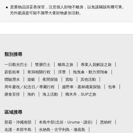
貴重物品請妥善保管，注意個人財物不離身，以免讓竊賊有機可乘。
另外建議盡可能不攜帶大量財物參加活動。
類別搜尋
一日觀光巴士
雙層巴士
離島之旅
專業人員解說之旅
蔚藍租車
青洞相關行程
浮潛
拖曳傘・動力滑翔傘
體驗潛水
遊艇
夜間探險
賞鯨
其他活動
周年慶祝／紀念日／專屬行程
越野車・叢林繩索探險
包車
膳食安排
海釣
海上活動
獨木舟．SUP之旅
區域搜尋
那霸・沖繩南部
本島中部(北谷・Uruma・讀谷)
恩納村
名護・本部半島
水納島・古宇利島・瀨底島