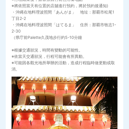
※將依照當天有位置的店舖進行預約，將於預約後通知)
・沖縄在地料理波照間「あんがま」 地址：那覇市松尾1
丁目2-2
・沖縄在地料理波照間「はてるま」 住所：那覇市牧志1-
2-30
（県庁前Palette久茂地步行約5-10分鐘
※根據交通狀況，時間有變動的可能性。
※依當天交通狀況，行程可能會有所異動。
※可能因各觀光地所舉辦的活動，造成行程臨時做更動或取
消。