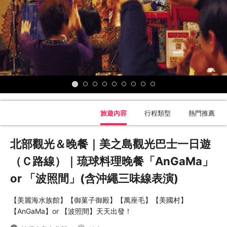
旅遊內容
行程類型
熱門推薦
北部觀光＆晚餐｜美之島觀光巴士一日遊
（Ｃ路線）｜琉球料理晚餐「AnGaMa」
or 「波照間」(含沖繩三味線表演)
【美麗海水族館】【御菓子御殿】【萬座毛】【美國村】
【AnGaMa】or 【波照間】天天出發！