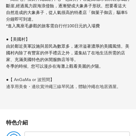
斷崖,經過風力跟海浪侵蝕，逐漸變成大象鼻子形狀。想要看這大
自然造成的大象鼻子，從人氣很高的特產店「御菓子御店」驅車5
分鐘即可到達。
*進入萬座毛參觀的旅客需自行付100日元的入場費
【美國村】
●
由於鄰近美軍設施與居民為數眾多，遂洋溢著濃厚的美國風情。美
國村內除了有豐富的伴手禮店之外，還集結了在地生活所需的店
家、充滿美國特色的休閒服飾店等等。
冬季的時候, 您可以漫步在海灘上觀看美麗的夕陽。
【
AnGaMa or
波照間
】
●
邊享用美食・邊欣賞沖繩三線琴民謠，體驗沖繩在地居酒屋。
特色介紹