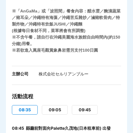
※「AnGaMa」或「波照間」餐食內容：醋水雲／醃漬蔬菜
／豬耳朵／沖繩特有海藻／沖繩苦瓜雜炒／滷豬軟骨肉／特
製炸物／沖繩特有炊飯JUSHI／沖繩麵
(根據每日食材不同，菜單將會有所調整)
※不含午餐，請自行在沖繩美麗海水族館自由時間內(約150
分鐘)用餐。
※若欲進入萬座毛觀賞象鼻岩需另支付100日圓
主辦公司
株式会社セルリアンブルー
活動流程
08:35
09:05
09:45
08:45 縣廳前對面向Palette久茂地(日本租車前) 出發