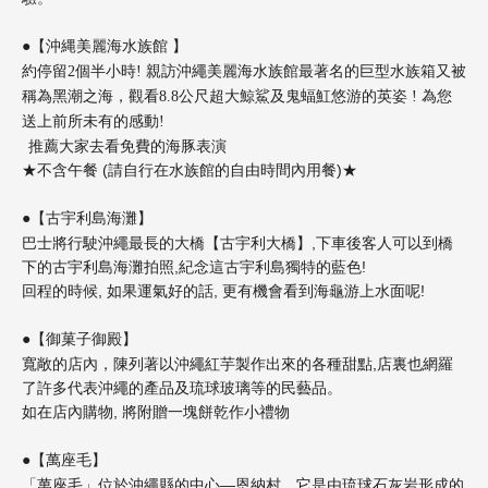
●【沖縄美麗海水族館 】
約停留2個半小時! 親訪沖繩美麗海水族館最著名的巨型水族箱又被
稱為黑潮之海，觀看8.8公尺超大鯨鯊及鬼蝠魟悠游的英姿 ! 為您
送上前所未有的感動!
推薦大家去看免費的海豚表演
★不含午餐 (請自行在水族館的自由時間內用餐)★
【古宇利島海灘】
●
巴士將行駛沖繩最長的大橋【古宇利大橋】,下車後客人可以到橋
下的古宇利島海灘拍照,紀念這古宇利島獨特的藍色!
回程的時候, 如果運氣好的話, 更有機會看到海龜游上水面呢!
【御菓子御殿】
●
寬敞的店內，陳列著以沖繩紅芋製作出來的各種甜點,店裏也網羅
了許多代表沖繩的產品及琉球玻璃等的民藝品。
如在店內購物, 將附贈一塊餅乾作小禮物
【萬座毛】
●
「萬座毛」位於沖繩縣的中心—恩納村，它是由琉球石灰岩形成的