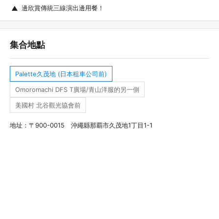
邊欣賞傳統三線演出邊用餐！
集合地點
Palette久茂地 (日本租車公司前)
Omoromachi DFS T廣場/青山洋服的另一側
美國村 北谷觀光協會前
地址：〒900-0015 沖繩縣那覇市久茂地1丁目1-1