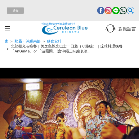
通知
沖繩在地行程 沖繩蔚藍旅行社
對應語言
家
那霸・沖繩南部
膳食安排
北部觀光＆晚餐｜美之島觀光巴士一日遊（Ｃ路線）｜琉球料理晚餐
「AnGaMa」or 「波照間」(含沖繩三味線表演...