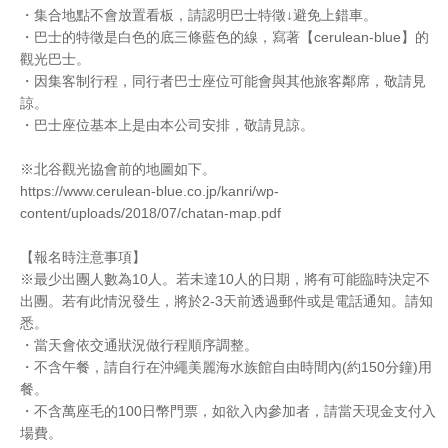
・集合地點不會放置看板，請認明巴士特徵↓避免上錯車。
・巴士的特徵是白色的底三條藍色的線，寫著【cerulean-blue】的
觀光巴士。
・因集客制行程，同行者巴士座位可能會與其他旅客鄰席，敬請見
諒。
・巴士座位基本上是由本公司安排，敬請見諒。
※北谷觀光協會前的地圖如下。
https://www.cerulean-blue.co.jp/kanri/wp-
content/uploads/2018/07/chatan-map.pdf
【報名時注意事項】
※最少出團人數為10人。若未達10人的日期，將有可能臨時決定不
出團。若有此情況發生，將於2-3天前透過郵件或是電話通知。請知
悉。
・當天會依交通狀況做行程順序調整。
・不含午餐，請自行在沖繩美麗海水族館自由時間內(約150分鐘)用
餐。
・不含萬座毛的100日幣門票，如欲入內參加者，請當天現金支付入
場費。