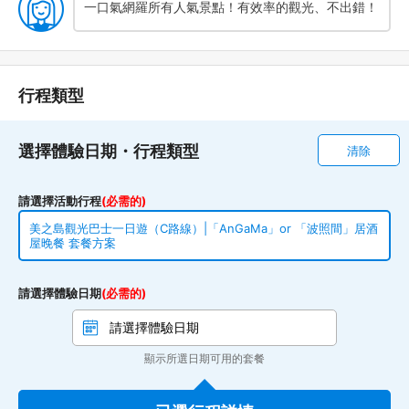
一口氣網羅所有人氣景點！有效率的觀光、不出錯！
行程類型
選擇體驗日期・行程類型
清除
請選擇活動行程
(必需的)
美之島觀光巴士一日遊（C路線）|「AnGaMa」or 「波照間」居酒
屋晚餐 套餐方案
請選擇體驗日期
(必需的)
顯示所選日期可用的套餐