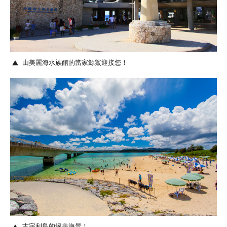
由美麗海水族館的當家鯨鯊迎接您！
古宇利島的絕美海景！