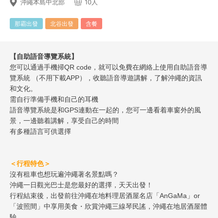
沖繩本島中北部
10人
那霸出發
北谷出發
含餐
【自助語音導覽系統】
您可以通過手機掃QR code，就可以免費在網絡上使用自助語音導
覽系統 （不用下載APP），收聽語音導遊講解，了解沖繩的資訊
和文化。
需自行準備手機和自己的耳機
語音導覽系統是和GPS連動在一起的，您可一邊看着車窗外的風
景，一邊聽着講解，享受自己的時間
有多種語言可供選擇
＜行程特色＞
沒有租車也想玩遍沖繩著名景點嗎？
沖繩一日觀光巴士是您最好的選擇，天天出發！
行程結束後，出發前往沖繩在地料理居酒屋名店「AnGaMa」or
「波照間」中享用美食・欣賞沖繩三線琴民謠，沖繩在地居酒屋體
驗。