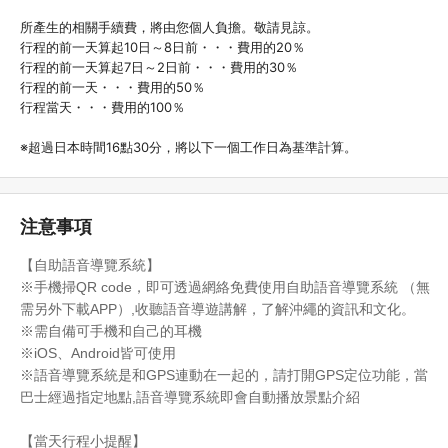
所產生的相關手續費，將由您個人負擔。敬請見諒。
行程的前一天算起10日～8日前・・・費用的20％
行程的前一天算起7日～2日前・・・費用的30％
行程的前一天・・・費用的50％
行程當天・・・費用的100％
※超過日本時間16點30分，將以下一個工作日為基準計算。
注意事項
【自助語音導覽系統】
※手機掃QR code，即可透過網絡免費使用自助語音導覽系統 （無
需另外下載APP）,收聽語音導遊講解，了解沖繩的資訊和文化。
※需自備可手機和自己的耳機
※iOS、Android皆可使用
※語音導覽系統是和GPS連動在一起的，請打開GPS定位功能，當
巴士經過指定地點,語音導覽系統即會自動播放景點介紹
【當天行程小提醒】