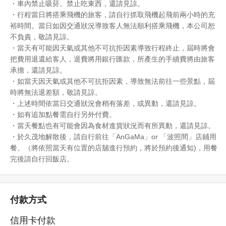
・車內禁止吸菸。禁止吃東西，還請見諒。
・行程當日將搭乘飛機的旅客，請自行抓取飛機起飛前兩小時的充
裕時間。當日如因交通狀況導致客人無法順利搭乘飛機，本公司恕
不負責，敬請見諒。
・當天有可能因天氣或其他不可抗拒因素導致行程終止，屆時將會
把費用退還給客人，退費將用銀行匯款，所產生的手續費將由旅客
承擔，還請見諒。
・如當天因天氣或其他不可抗拒因素，導致無法前往一些景點，屆
時將無法退差額，敬請見諒。
・上述時間依當日交通狀況會稍有落差，或異動，還請見諒。
・如有追加點餐需自行另外付費。
・當天餐點也有可能會因為食材進貨狀況而有所異動，還請見諒。
・
於久茂地解散後，請自行前往「AnGaMa」or 「波照間」店鋪用
餐。（將依照當天有位置的店舖進行預約，將於預約後通知)，用餐
完後請自行回飯店。
付款方式
信用卡付款