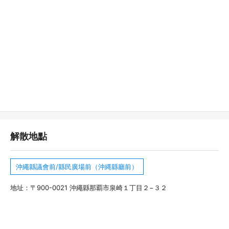
解散地點
沖繩縣議會前/縣民廣場前（沖縄縣廳前）
地址：〒900-0021 沖繩縣那覇市泉崎１丁目２−３２