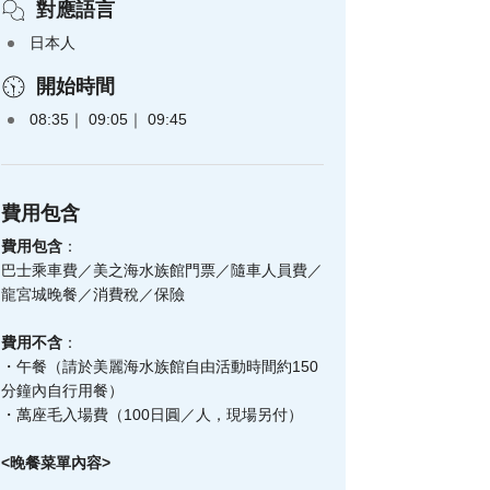
對應語言
日本人
開始時間
08:35
09:05
09:45
費用包含
費用包含
：
巴士乘車費／美之海水族館門票／隨車人員費／
龍宮城晚餐／消費稅／保險
費用不含
：
・午餐（請於美麗海水族館自由活動時間約150
分鐘內自行用餐）
・
萬座毛入場費（100日圓／人，現場另付）
<晚餐菜單內容>