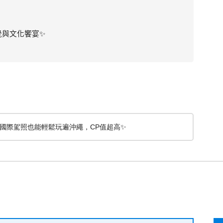
覺與文化饗宴
✨
國際駕照也能輕鬆玩遍沖繩，CP值超高✨