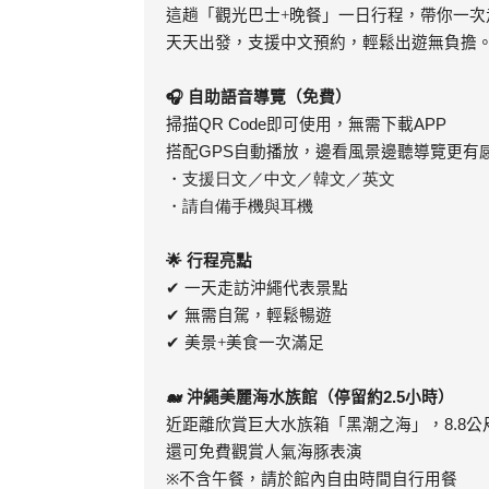
這趟「觀光巴士+晚餐」一日行程，帶你一
天天出發，支援中文預約，輕鬆出遊無負擔
🎧
自助語音導覽（免費）
掃描
QR Code
即可使用，無需下載
APP
搭配
GPS
自動播放，邊看風景邊聽導覽更有
・支援日文／中文／韓文／英文
・請自備手機與耳機
🌟
行程亮點
✔
一天走訪沖繩代表景點
✔
無需自駕，輕鬆暢遊
✔
美景+美食一次滿足
🐋
沖繩美麗海水族館（停留約
2.5
小時）
近距離欣賞巨大水族箱「黑潮之海」，
8.8
公
還可免費觀賞人氣海豚表演
※
不含午餐，請於館內自由時間自行用餐