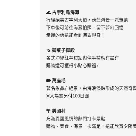
🌊
古宇利島海灘
行經絕美古宇利大橋，蔚藍海景一覽無遺
下車後可前往海灘拍照，留下夢幻回憶
幸運的話還能看到海龜現身！
🍠
御菓子御殿
各式沖繩紅芋甜點與伴手禮應有盡有
購物還可獲得小點心贈禮
♪
🐘
萬座毛
著名象鼻岩絕景，由海浪侵蝕形成的天然奇
※
入場需另付
100
日圓
🌴
美國村
充滿異國風情的熱門打卡景點
購物、美食、海景一次滿足，還能欣賞夕陽