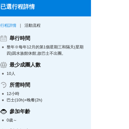
已選行程詳情
行程詳情
活動流程
舉行時間
整年※每年12月的第1個星期三和隔天(星期
四)因水族館休館,故巴士不出團。
最少成團人數
10人
所需時間
12小時
巴士(10h)+晚餐(2h)
參加年齡
0歳～