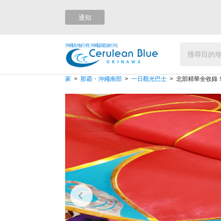
通知
沖繩在地行程 沖繩蔚藍旅行社
家
那霸・沖繩南部
一日觀光巴士
北部精華全收錄！觀