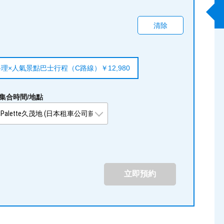
清除
理×人氣景點巴士行程（C路線）￥12,980
集合時間/地點
立即預約