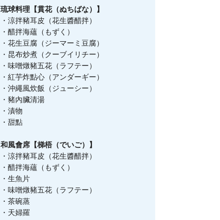
琉球料理【貫花（ぬちばな）】
・涼拌豬耳皮（花生醬醋拌）
・醋拌海蘊（もずく）
・花生豆腐（ジーマーミ豆腐）
・昆布炒煮（クーブイリチー）
・味噌燉豬五花（ラフテー）
・紅芋炸點心（アンダーギー）
・沖繩風炊飯（ジューシー）
・豬內臟清湯
・漬物
・甜點
和風會席【梯梧（でいご）】
・涼拌豬耳皮（花生醬醋拌）
・醋拌海蘊（もずく）
・生魚片
・味噌燉豬五花（ラフテー）
・茶碗蒸
・天婦羅