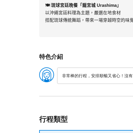
🍽
琉球宮廷晚餐「龍宮城
Urashima
」
以沖繩宮廷料理為主題，嚴選在地食材
搭配琉球傳統舞蹈，帶來一場穿越時空的味
特色介紹
非常棒的行程，安排順暢又省心！沒有
行程類型