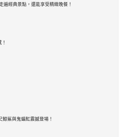
次走遍經典景點，還能享受精緻晚餐！
。
感！
尺鯨鯊與鬼蝠魟震撼登場！