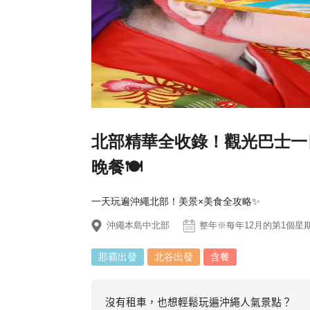
北部精華全收錄！觀光巴士一日遊
晚餐🍽️
一天玩遍沖繩北部！美景×美食全攻略✨
沖繩本島中北部
整年※每年12月的第1個星
那霸出發
北谷出發
含餐
沒有租車，也想輕鬆玩遍沖繩人氣景點？