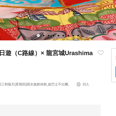
（C路線）× 龍宮城Urashima
期三和隔天(星期四)因水族館休館,故巴士不出團。
10人