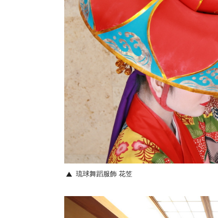
琉球舞蹈服飾 花笠