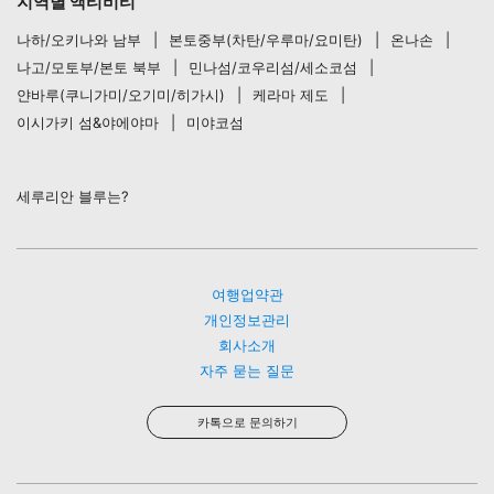
지역별 액티비티
나하/오키나와 남부
본토중부(차탄/우루마/요미탄)
온나손
나고/모토부/본토 북부
민나섬/코우리섬/세소코섬
얀바루(쿠니가미/오기미/히가시)
케라마 제도
이시가키 섬&야에야마
미야코섬
세루리안 블루는?
여행업약관
개인정보관리
회사소개
자주 묻는 질문
카톡으로 문의하기