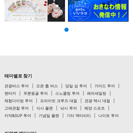
테마별로 찾기
관광버스 투어
오픈 톱 버스
당일 섬 투어
가이드 투어
렌터카
푸른동굴 투어
스노클링 투어
패러세일링
체험다이빙 투어
프라이빗 크루즈 대절
관광 택시 대절
고래관찰 투어
식사 플랜
낚시 투어
해양 스포츠
카약&SUP 투어
기념일 플랜
기타 액티비티
나이트 투어