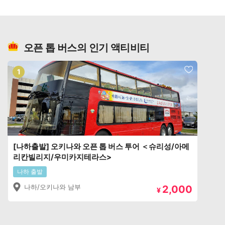
오픈 톱 버스의 인기 액티비티
1
[나하출발] 오키나와 오픈 톱 버스 투어 ＜슈리성/아메
리칸빌리지/우미카지테라스>
나하 출발
나하/오키나와 남부
2,000
¥