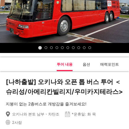
투어 내용
옵션
매력포인트
[나하출발] 오키나와 오픈 톱 버스 투어 ＜
슈리성/아메리칸빌리지/우미카지테라스>
지붕이 없는 2층버스로 개방감을 즐겨보세요!
오키나와 본토 남부・차탄조
*운휴일: 화 목
2사람