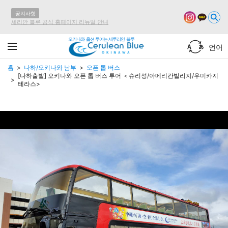
공지사항
세리안 블루 공식 홈페이지 리뉴얼 안내
오키나와 옵션 투어는 세루리안 블루
언어
홈
나하/오키나와 남부
오픈 톱 버스
[나하출발] 오키나와 오픈 톱 버스 투어 ＜슈리성/아메리칸빌리지/우미카지
테라스>