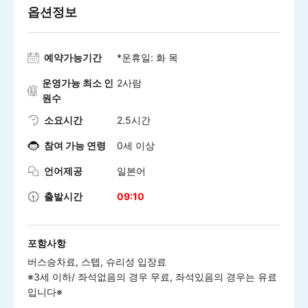
옵션정보
예약가능기간
*운휴일: 화 목
운영가능 최소 인
2사람
원수
소요시간
2.5시간
참여 가능 연령
0세 이상
언어제공
일본어
출발시간
09:10
포함사항
버스승차료, 스텝, 슈리성 입장료
※3세 이하/ 좌석없음의 경우 무료, 좌석있음의 경우는 유료
입니다※