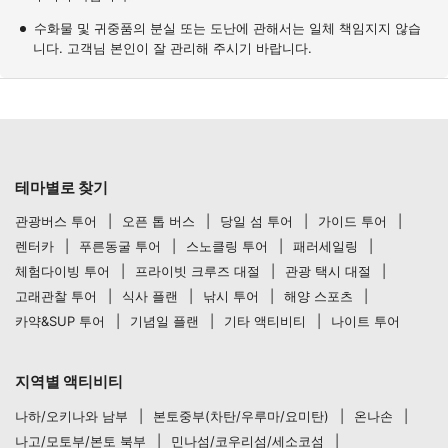
수화물 및 귀중품의 분실 또는 도난에 관해서는 일체 책임지지 않습
니다. 고객님 본인이 잘 관리해 주시기 바랍니다.
테마별로 찾기
관광버스 투어
오픈 톱 버스
당일 섬 투어
가이드 투어
렌터카
푸른동굴 투어
스노클링 투어
패러세일링
체험다이빙 투어
프라이빗 크루즈 대절
관광 택시 대절
고래관찰 투어
식사 플랜
낚시 투어
해양 스포츠
카약&SUP 투어
기념일 플랜
기타 액티비티
나이트 투어
지역별 액티비티
나하/오키나와 남부
본토중부(차탄/우루마/요미탄)
온나손
나고/모토부/본토 북부
민나섬/코우리섬/세소코섬