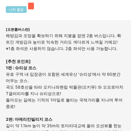
나하 출발
[오픈톱버스란]
해방감과 조망을 확보하기 위해
지붕을 없앤 2
층 버스입니다. 확
트인 개방감과 높이로 익숙한 거리도 색다르게 느껴질 거예요!
※1층 좌석은 사용하지 않습니다. 2층 좌석만 사용 가능합니다.
[추천 포인트]
1편 : 슈리성 코스
유료 구역 내 입장권이 포함된 세계유산 '슈리성'에서 약 60분간
머무는 코스.
국도 58호선을 따라 오키나와현립 박물관(오키뮤) 와 오모로마치
T갤러리아를 지나 슈리성으로!
돌아오는 길에는 기적의 1마일로 불리는 국제거리를 지나며 투어
종료!
2편: 아메리칸빌리지 코스
길이 약 1.1km 높이 약 35m의 토마리대교에 올라 오션뷰를 한눈