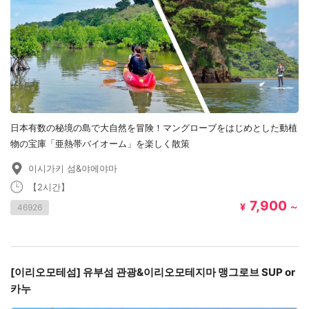
日本有数の秘境の島で大自然を冒険！マングローブをはじめとした動植
物の宝庫「亜熱帯バイオーム」を楽しく散策
이시가키 섬&야에야마
【2시간】
7,900
¥
～
46926
[이리오모테섬] 유부섬 관광&이리오모테지마 맹그로브 SUP or
카누