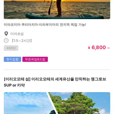
미야코지마·쿠리마지마·이라부지마의 전지역 픽업 가능!
미야코섬
【1.5～2시간】
6,800
¥
～
46932
현지집합
무료픽업&드랍
[이리오모테 섬] 이리오모테의 세계유산을 만끽하는 맹그로브
SUP or 카약