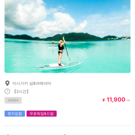
이시가키 섬&야에야마
【2시간】
11,900
¥
～
46894
현지집합
무료픽업&드랍