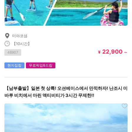
미야코섬
【10시간】
22,900
¥
～
46907
현지집합
무료픽업&드랍
【남부출발】일본 첫 상륙! 오션베이스에서 만끽하자! 난조시 미
바루 비치에서 마린 액티비티가 3시간 무제한!!