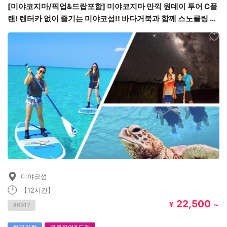
[미야코지마/픽업&드랍포함] 미야코지마 만끽 원데이 투어 C플
랜! 렌터카 없이 즐기는 미야코섬!! 바다거북과 함께 스노클링 투
어&패들보트&나이트투어
미야코섬
【12시간】
22,500
¥
～
46917