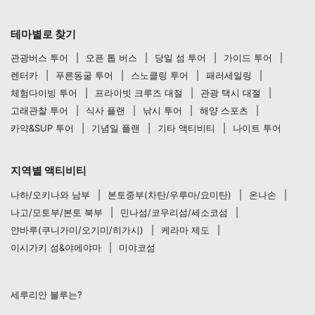
테마별로 찾기
관광버스 투어
오픈 톱 버스
당일 섬 투어
가이드 투어
렌터카
푸른동굴 투어
스노클링 투어
패러세일링
체험다이빙 투어
프라이빗 크루즈 대절
관광 택시 대절
고래관찰 투어
식사 플랜
낚시 투어
해양 스포츠
카약&SUP 투어
기념일 플랜
기타 액티비티
나이트 투어
지역별 액티비티
나하/오키나와 남부
본토중부(차탄/우루마/요미탄)
온나손
나고/모토부/본토 북부
민나섬/코우리섬/세소코섬
얀바루(쿠니가미/오기미/히가시)
케라마 제도
이시가키 섬&야에야마
미야코섬
세루리안 블루는?