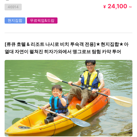
24,100
¥
～
46914
현지집합
무료픽업&드랍
[류큐 호텔 & 리조트 나시로 비치 투숙객 전용]★현지집합★아
열대 자연이 펼쳐진 히자가와에서 맹그로브 탐험 카약 투어