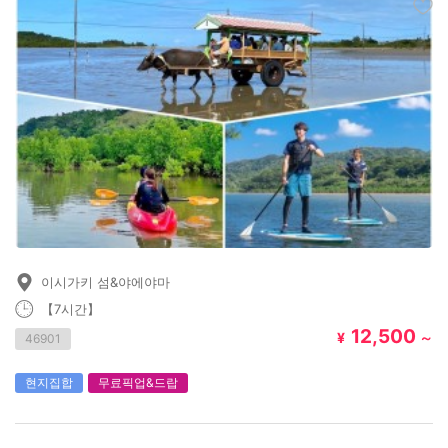
이시가키 섬&야에야마
【7시간】
12,500
¥
～
46901
현지집합
무료픽업&드랍