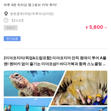
하루 4편 히자강 맹그로브 카약 투어!
본토중부(차탄/우루마/요미탄)
【2시간】
5,800
¥
～
46910
현지집합
[미야코지마/픽업&드랍포함] 미야코지마 만끽 원데이 투어 A플
랜! 렌터카 없이 즐기는 미야코섬!! 바다거북과 함께 스노클링 투
어&패들보트&카약&펌킨홀(종유굴)케이빙