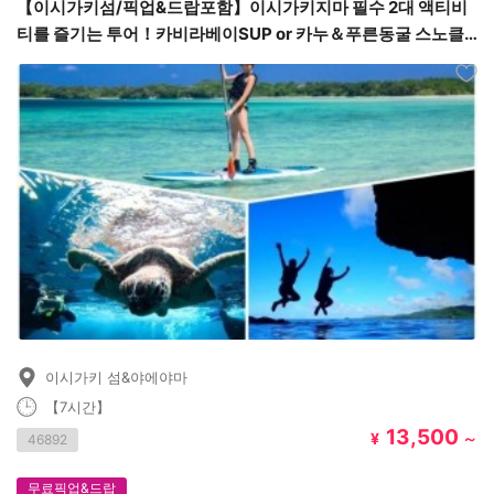
【이시가키섬/픽업&드랍포함】이시가키지마 필수 2대 액티비
티를 즐기는 투어！카비라베이SUP or 카누＆푸른동굴 스노클
링 ￥13,500
이시가키 섬&야에야마
【7시간】
13,500
¥
～
46892
무료픽업&드랍