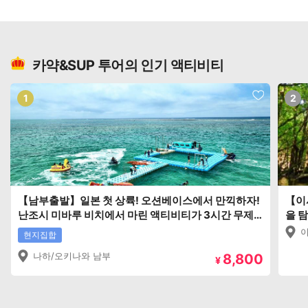
카약&SUP 투어의 인기 액티비티
1
2
【남부출발】일본 첫 상륙! 오션베이스에서 만끽하자!
【이
난조시 미바루 비치에서 마린 액티비티가 3시간 무제
을 탐
한!!
현지집합
나하/오키나와 남부
8,800
¥