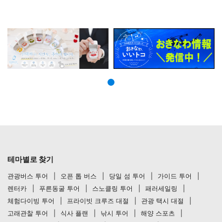
테마별로 찾기
관광버스 투어
오픈 톱 버스
당일 섬 투어
가이드 투어
렌터카
푸른동굴 투어
스노클링 투어
패러세일링
체험다이빙 투어
프라이빗 크루즈 대절
관광 택시 대절
고래관찰 투어
식사 플랜
낚시 투어
해양 스포츠