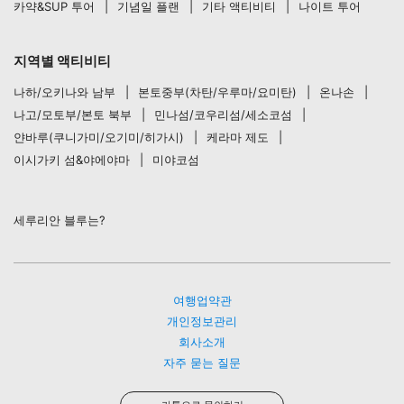
카약&SUP 투어
기념일 플랜
기타 액티비티
나이트 투어
지역별 액티비티
나하/오키나와 남부
본토중부(차탄/우루마/요미탄)
온나손
나고/모토부/본토 북부
민나섬/코우리섬/세소코섬
얀바루(쿠니가미/오기미/히가시)
케라마 제도
이시가키 섬&야에야마
미야코섬
세루리안 블루는?
여행업약관
개인정보관리
회사소개
자주 묻는 질문