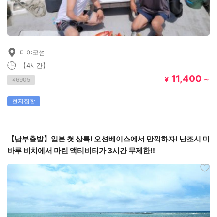
미야코섬
【4시간】
11,400
¥
～
46905
현지집합
【남부출발】일본 첫 상륙! 오션베이스에서 만끽하자! 난조시 미
바루 비치에서 마린 액티비티가 3시간 무제한!!