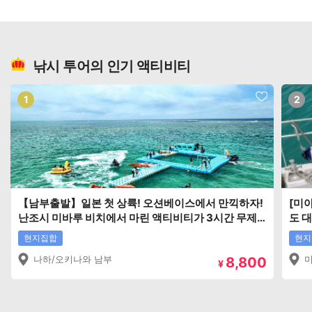
낚시 투어의 인기 액티비티
1
2
【남부출발】일본 첫 상륙! 오션베이스에서 만끽하자!
[미
난조시 미바루 비치에서 마린 액티비티가 3시간 무제
도 
한!!
OK!
현지집합
현지
나하/오키나와 남부
8,800
¥