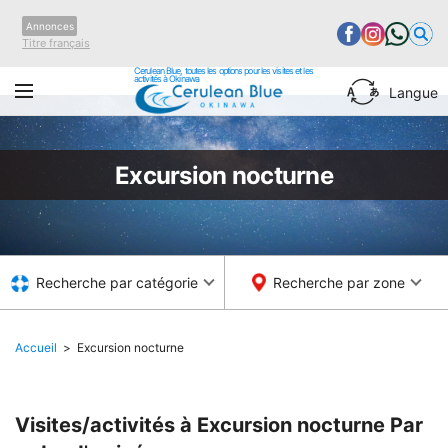
Annonces
Titre français
Cerulean Blue, toutes les options pour les visites et les
activités à Okinawa
Langue
Excursion nocturne
Recherche par catégorie
Recherche par zone
Accueil
Excursion nocturne
Visites/activités à Excursion nocturne
Par