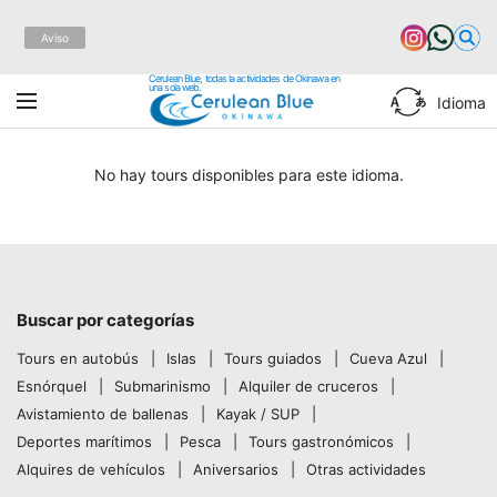
Aviso
Cerulean Blue, todas la actividades de Okinawa en
una sola web.
Idioma
No hay tours disponibles para este idioma.
Buscar por categorías
Tours en autobús
Islas
Tours guiados
Cueva Azul
Esnórquel
Submarinismo
Alquiler de cruceros
Avistamiento de ballenas
Kayak / SUP
Deportes marítimos
Pesca
Tours gastronómicos
Alquires de vehículos
Aniversarios
Otras actividades