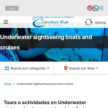
Aviso
Cerulean Blue, todas la actividades de Okinawa en
una sola web.
Idioma
Underwater sightseeing boats and
cruises
Buscar por categorías
buscar por área
Hogar
Underwater sightseeing boats and cruises
Tours o actividades en Underwater