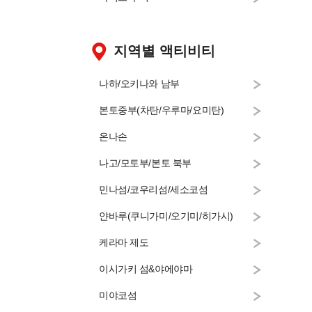
지역별 액티비티
나하/오키나와 남부
본토중부(차탄/우루마/요미탄)
온나손
나고/모토부/본토 북부
민나섬/코우리섬/세소코섬
얀바루(쿠니가미/오기미/히가시)
케라마 제도
이시가키 섬&야에야마
미야코섬