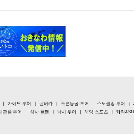
가이드 투어
렌터카
푸른동굴 투어
스노클링 투어
래관찰 투어
식사 플랜
낚시 투어
해양 스포츠
카약&SU