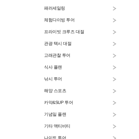
패러세일링
체험다이빙 투어
프라이빗 크루즈 대절
관광 택시 대절
고래관찰 투어
식사 플랜
낚시 투어
해양 스포츠
카약&SUP 투어
기념일 플랜
기타 액티비티
나이트 투어