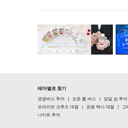
테마별로 찾기
관광버스 투어
오픈 톱 버스
당일 섬 투어
프라이빗 크루즈 대절
관광 택시 대절
고
나이트 투어