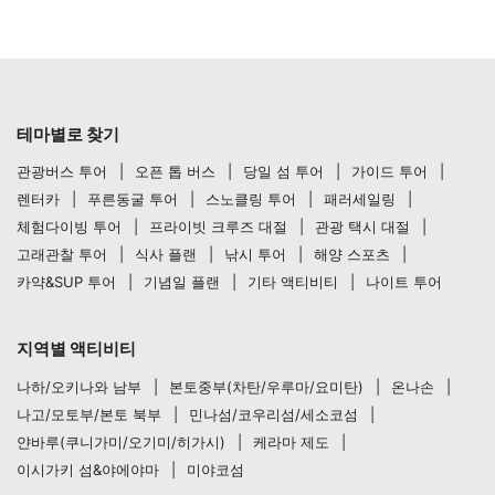
테마별로 찾기
관광버스 투어
오픈 톱 버스
당일 섬 투어
가이드 투어
렌터카
푸른동굴 투어
스노클링 투어
패러세일링
체험다이빙 투어
프라이빗 크루즈 대절
관광 택시 대절
고래관찰 투어
식사 플랜
낚시 투어
해양 스포츠
카약&SUP 투어
기념일 플랜
기타 액티비티
나이트 투어
지역별 액티비티
나하/오키나와 남부
본토중부(차탄/우루마/요미탄)
온나손
나고/모토부/본토 북부
민나섬/코우리섬/세소코섬
얀바루(쿠니가미/오기미/히가시)
케라마 제도
이시가키 섬&야에야마
미야코섬