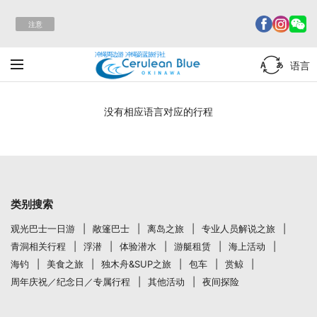
注意
冲绳周边游 冲绳蔚蓝旅行社
语言
没有相应语言对应的行程
类别搜索
观光巴士一日游
敞篷巴士
离岛之旅
专业人员解说之旅
青洞相关行程
浮潜
体验潜水
游艇租赁
海上活动
海钓
美食之旅
独木舟&SUP之旅
包车
赏鲸
周年庆祝／纪念日／专属行程
其他活动
夜间探险