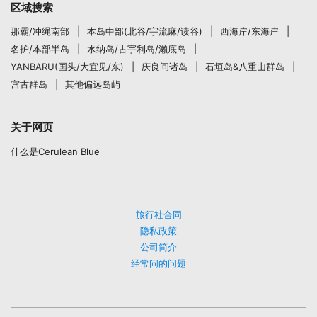
区域搜索
那霸/冲绳南部
本岛中部(北谷/宇流麻/读谷)
西海岸/东海岸
名护/本部半岛
水纳岛/古宇利岛/瀨底岛
YANBARU(国头/大宜见/东)
庆良间诸岛
石垣岛&八重山群岛
宫古群岛
其他偏远岛屿
关于网页
什么是Cerulean Blue
旅行社合同
隐私政策
公司简介
经常问的问题