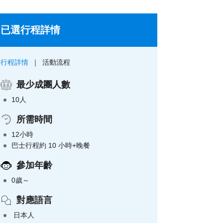
已選行程詳情
行程詳情
活動流程
最少成團人數
10人
所需時間
12小時
巴士行程約 10 小時+晚餐
參加年齡
0歲～
對應語言
日本人