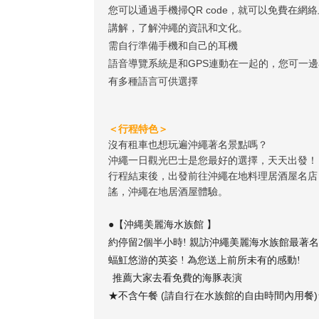
您可以通過手機掃QR code，就可以免費在網
講解，了解沖繩的資訊和文化。
需自行準備手機和自己的耳機
語音導覽系統是和GPS連動在一起的，您可一
有多種語言可供選擇
＜行程特色＞
沒有租車也想玩遍沖繩著名景點嗎？
沖繩一日觀光巴士是您最好的選擇，天天出發！
行程結束後，出發前往沖繩在地料理居酒屋名店「
謠，沖繩在地居酒屋體驗。
●【沖縄美麗海水族館 】
約停留2個半小時! 親訪沖繩美麗海水族館最著
蝠魟悠游的英姿 ! 為您送上前所未有的感動!
推薦大家去看免費的海豚表演
★不含午餐 (請自行在水族館的自由時間內用餐)