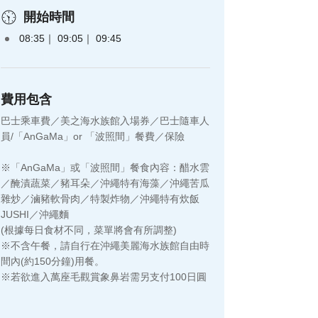
開始時間
08:35
09:05
09:45
費用包含
巴士乘車費／美之海水族館入場券／巴士隨車人
員/「AnGaMa」or 「波照間」餐費／保險
※「AnGaMa」或「波照間」餐食內容：醋水雲
／醃漬蔬菜／豬耳朵／沖繩特有海藻／沖繩苦瓜
雜炒／滷豬軟骨肉／特製炸物／沖繩特有炊飯
JUSHI／沖繩麵
(根據每日食材不同，菜單將會有所調整)
※不含午餐，請自行在沖繩美麗海水族館自由時
間內(約150分鐘)用餐。
※若欲進入萬座毛觀賞象鼻岩需另支付100日圓