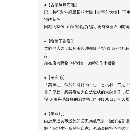
【古宇利島海灘】
●
巴士將行駛沖繩最長的大橋【古宇利大橋】,下
特的藍色!
回程的時候, 如果運氣好的話, 更有機會看到海龜
【御菓子御殿】
●
寬敞的店內，陳列著以沖繩紅芋製作出來的各種
品。
如在店內購物, 將附贈一塊餅乾作小禮物
【萬座毛】
●
「萬座毛」位於沖繩縣的中心—恩納村，它是由
鼻子形狀。想要看這大自然造成的大象鼻子，從
*進入萬座毛參觀的旅客需自行付100日元的入
【美國村】
●
由於鄰近美軍設施與居民為數眾多，遂洋溢著濃
結了在地生活所需的店家、充滿美國特色的休閒