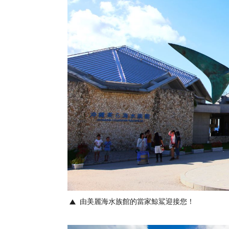
由美麗海水族館的當家鯨鯊迎接您！