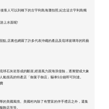
車後客人可以到橋下的古宇利島海灘拍照,紀念這古宇利島獨
游上水面呢!
甜點,店裏也網羅了許多代表沖繩的產品及琉球玻璃等的民藝
琉球石灰岩形成的斷崖,經過風力跟海浪侵蝕，逐漸變成大象
人氣很高的特產店「御菓子御店」驅車5分鐘即可到達。
場費
厚的美國風情。美國村內除了有豐富的伴手禮店之外，還集
服飾店等等。