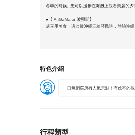
冬季的時候, 您可以漫步在海灘上觀看美麗的夕
【
AnGaMa or
波照間
】
●
邊享用美食・邊欣賞沖繩三線琴民謠，體驗沖繩
特色介紹
一口氣網羅所有人氣景點！有效率的觀
行程類型