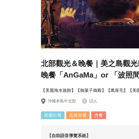
北部觀光＆晚餐｜美之島觀光
晚餐「AnGaMa」or 「波照
【美麗海水族館】【御菓子御殿】【萬座毛】【美國村
沖繩本島中北部
10人
那霸出發
北谷出發
含餐
【自助語音導覽系統】