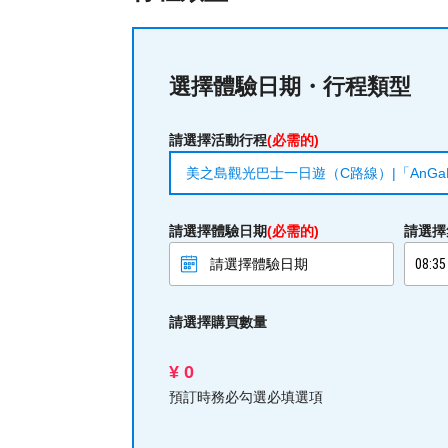
選擇體驗日期・行程類型
請選擇活動行程
(必需的)
美之島觀光巴士一日遊（C路線）|「AnGa
請選擇體驗日期
(必需的)
請選擇
請選擇購買數量
¥ 0
預訂時務必勾選必填選項