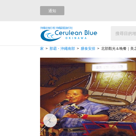
通知
沖繩在地行程 沖繩蔚藍旅行社
家
那霸・沖繩南部
膳食安排
北部觀光＆晚餐｜美之