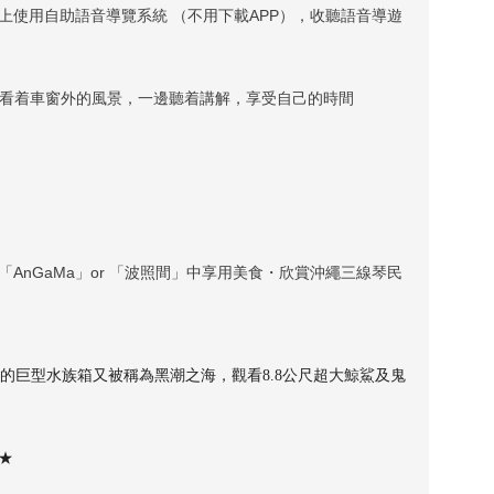
絡上使用自助語音導覽系統 （不用下載APP），收聽語音導遊
邊看着車窗外的風景，一邊聽着講解，享受自己的時間
AnGaMa」or 「波照間」中享用美食・欣賞沖繩三線琴民
名的巨型水族箱又被稱為黑潮之海，觀看8.8公尺超大鯨鯊及鬼
★