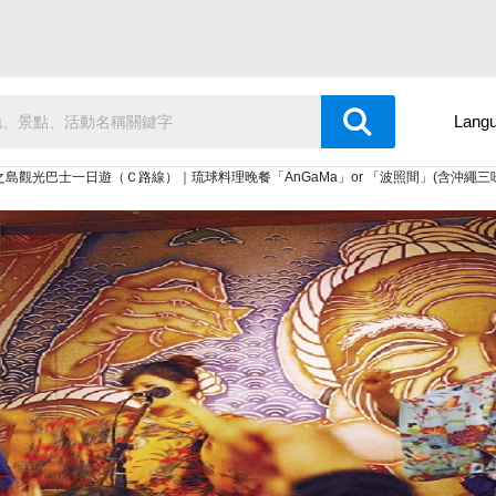
Lang
島觀光巴士一日遊（Ｃ路線）｜琉球料理晚餐「AnGaMa」or 「波照間」(含沖繩三味線