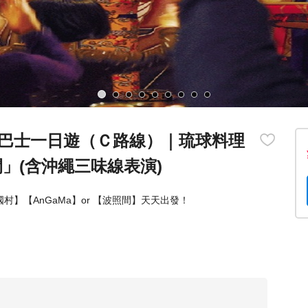
巴士一日遊（Ｃ路線）｜琉球料理
間」(含沖繩三味線表演)
】【AnGaMa】or 【波照間】天天出發！