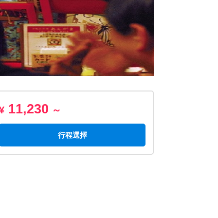
11,230
¥
～
行程選擇