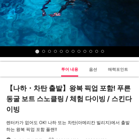
투어 내용
옵션
매력포인트
【나하・차탄 출발】왕복 픽업 포함! 푸른
동굴 보트 스노클링 / 체험 다이빙 / 스킨다
이빙
렌터카가 없어도 OK! 나하 또는 차탄(아메리칸 빌리지)에서 출발
하는 왕복 픽업 포함 플랜!!