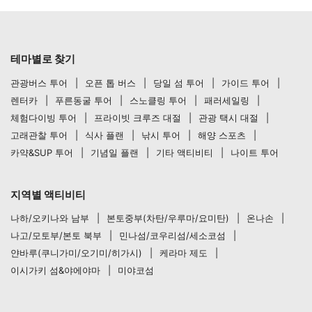
테마별로 찾기
관광버스 투어
오픈 톱 버스
당일 섬 투어
가이드 투어
렌터카
푸른동굴 투어
스노클링 투어
패러세일링
체험다이빙 투어
프라이빗 크루즈 대절
관광 택시 대절
고래관찰 투어
식사 플랜
낚시 투어
해양 스포츠
카약&SUP 투어
기념일 플랜
기타 액티비티
나이트 투어
지역별 액티비티
나하/오키나와 남부
본토중부(차탄/우루마/요미탄)
온나손
나고/모토부/본토 북부
민나섬/코우리섬/세소코섬
얀바루(쿠니가미/오기미/히가시)
케라마 제도
이시가키 섬&야에야마
미야코섬