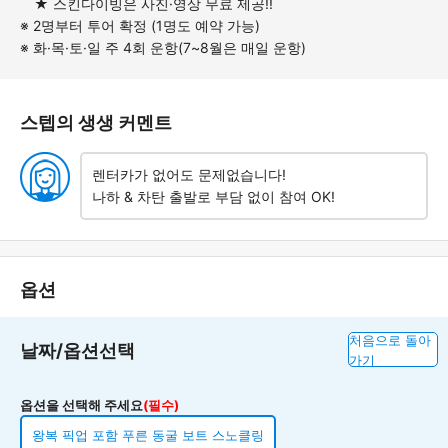
★ 스킨다이빙은 사진·영상 무료 제공!!
※ 2명부터 투어 확정 (1명도 예약 가능)
※ 화·목·토·일 주 4회 운항(
7~8월은 매일 운항)
스텝의 생생 커멘트
렌터카가 없어도 문제없습니다!
나하 & 차탄 출발로 부담 없이 참여 OK!
옵션
처음으로 돌아
날짜/옵션선택
가기
옵션을 선택해 주세요
(필수)
왕복 픽업 포함 푸른 동굴 보트 스노클링