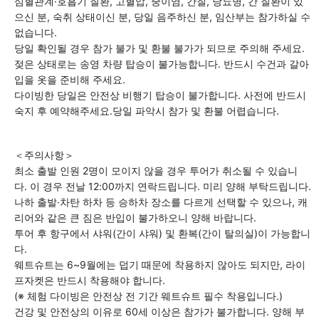
심혈관계·호흡기 질환, 고혈압, 중이염, 간질, 당뇨병, 간 질환이 있
으신 분, 숙취 상태이신 분, 당일 음주하신 분, 임산부는 참가하실 수
없습니다.
당일 확인될 경우 참가 불가 및 환불 불가가 되므로 주의해 주세요.
젖은 상태로는 송영 차량 탑승이 불가능합니다. 반드시 수건과 갈아
입을 옷을 준비해 주세요.
다이빙한 당일은 안전상 비행기 탑승이 불가합니다. 사전에 반드시
숙지 후 예약해주세요.
당일 파악시 참가 및 환불 어렵습니다.
＜주의사항＞
최소 출발 인원 2명이 모이지 않을 경우 투어가 취소될 수 있습니
다.
이 경우 전날 12:00까지 연락드립니다. 미리 양해 부탁드립니다.
나하 출발·차탄 하차 등 승하차 장소를 다르게 선택할 수 있으나, 캐
리어와 같은 큰 짐은 반입이 불가하오니 양해 바랍니다.
투어 후 항구에서 샤워(간이 샤워) 및 환복(간이 탈의실)이 가능합니
다.
웨트슈트는 6~9월에는 덥기 때문에 착용하지 않아도 되지만, 라이
프자켓은 반드시 착용해야 합니다.
(※ 체험 다이빙은 안전상 전 기간 웨트슈트 필수 착용입니다.)
건강 및 안전상의 이유로 60세 이상은 참가가 불가합니다. 양해 부