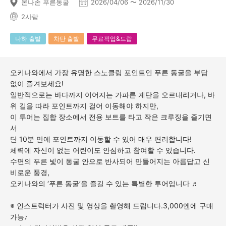
온나손 푸른동굴
2026/04/06 〜 2026/11/30
2사람
나하 출발
차탄 출발
무료픽업&드랍
오키나와에서 가장 유명한 스노클링 포인트인 푸른 동굴을 부담
없이 즐겨보세요!
일반적으로는 바다까지 이어지는 가파른 계단을 오르내리거나, 바
위 길을 따라 포인트까지 걸어 이동해야 하지만,
이 투어는 집합 장소에서 전용 보트를 타고 작은 크루징을 즐기면
서
단 10분 만에 포인트까지 이동할 수 있어 매우 편리합니다!
체력에 자신이 없는 어린이도 안심하고 참여할 수 있습니다.
수면의 푸른 빛이 동굴 안으로 반사되어 만들어지는 아름답고 신
비로운 풍경,
오키나와의 ‘푸른 동굴’을 즐길 수 있는 특별한 투어입니다 ♬
※ 인스트럭터가 사진 및 영상을 촬영해 드립니다.
3,000엔에 구매
가능♪