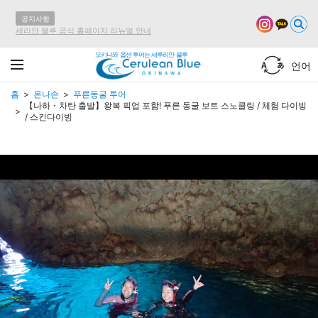
공지사항
세리안 블루 공식 홈페이지 리뉴얼 안내
오키나와 옵션 투어는 세루리안 블루
언어
홈
온나손
푸른동굴 투어
【나하・차탄 출발】왕복 픽업 포함! 푸른 동굴 보트 스노클링 / 체험 다이빙
/ 스킨다이빙