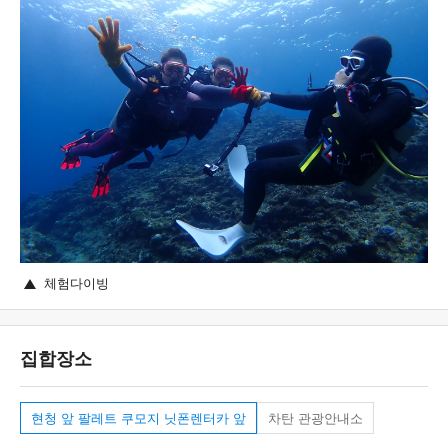
체험다이빙
집합장소
현청 앞 팔레트 쿠모지 닛폰렌터카 앞
차탄 관광안내소